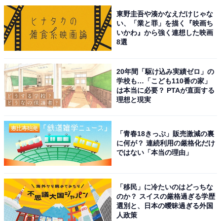
回答者からは「美しくレトロな建造物と共に初夏のブル
東野圭吾や湊かなえだけじゃな
ーのあじさいを楽しめるため。また、併設されてるカフ
い、「業と罪」を描く『映画ち
いかわ』から強く連想した映画
ェでアフタヌーンティーも楽しめるため是非行ってみた
8選
い」（20代女性／茨城県）、「凄くきれいで」（50代男
性／北海道）、「SNSで見つけていいなと思ったので」
20年間「駆け込み実績ゼロ」の
（30代女性／千葉県）といった声が集まりました。
学校も…「こども110番の家」
は本当に必要？ PTAが直面する
理想と現実
※回答者からのコメントは原文ママです
「青春18きっぷ」販売激減の裏
この記事の筆者：坂上 恵
に何が？ 連続利用の厳格化だけ
ではない「本当の理由」
All About ニュースの編集者。オールアバウトに入社後、
SNSトレンドにフォーカスした記事執筆やSEOライティ
ングの経験を経て、のちにAll About ニュースチームのメ
「移民」に冷たいのはどっちな
ンバーに参入。現在は旅行・カルチャー・エンタメなど
のか？ スイスの厳格過ぎる学歴
選別と、日本の曖昧過ぎる外国
を中心に企画編集を担当。東京都出身。居酒屋巡りとス
人政策