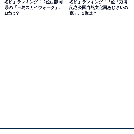
名所」ランキング！ 2位は静岡
名所」ランキング！ 2位「万博
県の「三島スカイウォーク」、
記念公園自然文化園あじさいの
1位は？
森」、1位は？
同率1位：立象山公園 あじさい広場／57票
立象山（りっしょうざん）公園は、山の斜面に約3万株
のあじさいが咲き誇る、道南でも指折りの「あじさいの
名所」として知られています。見頃は7月中旬から8月中
旬にかけてで、海と山と花が織りなす絶景が訪れる人を