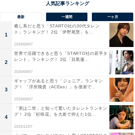
魅了します。園内のあじさい広場からは日本海を一望で
き、写真愛好家の間でも人気を集めています。夕暮れど
最新
一週間
一ヶ月
きには、あじさいと沈む夕日が美しいグラデーションを
癒し系だと思う「STARTO社の30代タレン
描き、幻想的な風景が広がります。
ト」ランキング！ 2位「伊野尾慧」を...
1
2026/08/07
回答者からは「展望台からの眺めは素晴らしくて、日本
世界で活躍できると思う「STARTO社の若手タ
海や瀬棚の海、奥尻島まで見渡せる絶景が広がるから」
レント」ランキング！ 2位「目黒蓮...
2
（50代女性／兵庫県）、「公園が広々していて紫陽花と
一緒に満喫できる」（30代女性／茨城県）、「北海道ら
2026/08/07
しい土地に調和した姿が美しい」（40代男性／山形県）
ギャップがあると思う「ジュニア」ランキン
グ！ 「浮所飛貴（ACEes）」を僅差で...
といった声が集まりました。
3
2026/08/07
「実は二世」と知って驚いたタレントランキン
グ！ 2位「杉咲花」を大差で抑えた1位...
4
2025/11/07