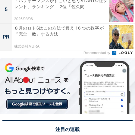
「パフォーマンスがすごいと思うSTARTO社タ
レント」ランキング！ 2位「佐久間...
5
2026/08/06
８月のロト6はこの方法で買え!!６つの数字が
『完全一致』する方法
PR
株式会社MURA
Recommended by
同率1位：函館市旧イギリス領事館／57票
函館山のふもとに建つ旧イギリス領事館は、大正時代に
建てられた洋館建築とイギリス式庭園が魅力の観光スポ
ットです。館内のティールームや展示室とともに、外庭
に咲くあじさいが建物のクラシックな雰囲気と調和し、
特別な時間を演出します。函館の歴史とともに花を楽し
むことができる、文化と自然が融合した名所です。
注目の連載