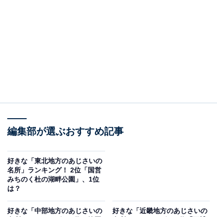
札幌市にある豊平公園は、季節ごとの花々を楽しめる市
民に人気の自然公園。その中でも白樺林のエリアに咲く
あじさいは、白樺の白とあじさいの青紫が織りなす美し
いコントラストが特徴です。地下鉄駅からすぐのアクセ
スの良さも魅力で、市街地の中で手軽に自然に触れられ
るスポットとして親しまれています。
回答者からは「アジサイの花の青色と白樺の白い樹皮と
のバランス景観が素晴らしいからです」（20代女性／大
阪府）、「住んでいるところから近く見に行きやすいと
編集部が選ぶおすすめ記事
思ったため」（20代女性／北海道）、「白樺が好きで
す。綺麗な白い白樺と紫陽花の花の色のコントラストを
好きな「東北地方のあじさいの
画像ではなく生で見てみたいと思います」（40代女性／
名所」ランキング！ 2位「国営
みちのく杜の湖畔公園」、1位
神奈川県）といった声が集まりました。
は？
好きな「中部地方のあじさいの
好きな「近畿地方のあじさいの