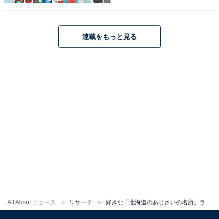
ポーツ観戦が生きがい。
連載をもっと見る
次ページ
ランキング結果を見る
All About ニュース
リサーチ
好きな「北海道のあじさいの名所」ランキング！ 「豊平公園 白樺林のアジサイ」を抑えた同率1位は？