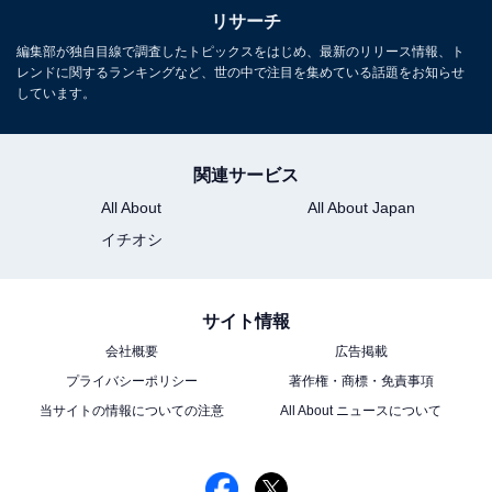
リサーチ
こちらもおすすめ
編集部が独自目線で調査したトピックスをはじめ、最新のリリース情報、ト
好きな「関東地方のあじさいの名所」ランキン
レンドに関するランキングなど、世の中で注目を集めている話題をお知らせ
グ！ 2位は神奈川県の「明月院」、1位は？
しています。
関連サービス
All About
All About Japan
イチオシ
1
2
サイト情報
会社概要
広告掲載
プライバシーポリシー
著作権・商標・免責事項
当サイトの情報についての注意
All About ニュースについて