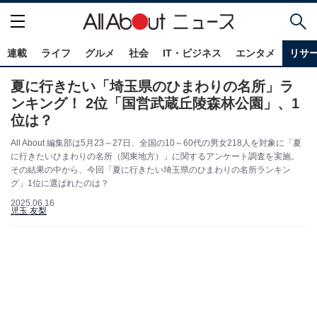
連載
ライフ
グルメ
社会
IT・ビジネス
エンタメ
リサ
夏に行きたい「埼玉県のひまわりの名所」ラ
ンキング！ 2位「国営武蔵丘陵森林公園」、1
位は？
All About 編集部は5月23～27日、全国の10～60代の男女218人を対象に「夏
に行きたいひまわりの名所（関東地方）」に関するアンケート調査を実施。
その結果の中から、今回「夏に行きたい埼玉県のひまわりの名所ランキン
グ」1位に選ばれたのは？
2025.06.16
児玉 友梨