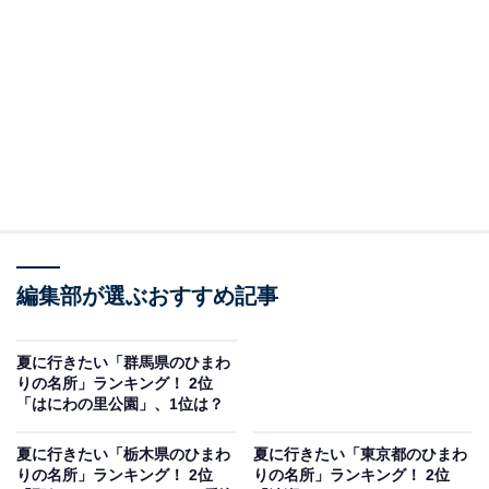
2位には、「国営武蔵丘陵森林公園」が選ばれました。
毎年夏にひまわり畑が見頃を迎える「国営武蔵丘陵森林
公園」。2024年には西口ひろば花畑で約500株のひまわ
りの花畑が咲き誇り、訪れる人々を魅了しました。例年
見頃は7月末～8月中旬で、手のひらサイズの「サンフィ
ニティ」という品種が特徴。広大な敷地に広がるひまわ
り畑は圧巻で、ひまわり摘み取り体験や早朝開園などの
イベントも行われます。
編集部が選ぶおすすめ記事
回答者からは「大きな公園の中にひまわりがたくさん咲
いていて子供も楽しめる」（20代女性／神奈川県）、
夏に行きたい「群馬県のひまわ
「サイクリングコースもあり、ゆっくり過ごせそうだか
りの名所」ランキング！ 2位
「はにわの里公園」、1位は？
ら」（40代女性／埼玉県）、「広大な敷地に整然と整備
された花々は壮観です」（40代男性／山形県）、「ひま
夏に行きたい「栃木県のひまわ
夏に行きたい「東京都のひまわ
わりを楽しむとともに、武蔵丘陵に美しい自然を楽しむ
りの名所」ランキング！ 2位
りの名所」ランキング！ 2位