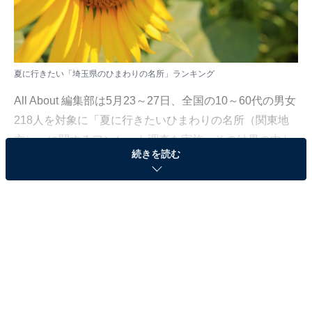
夏に行きたい「埼玉県のひまわりの名所」ランキング
All About 編集部は5月23～27日、全国の10～60代の男女
218人を対象に「夏に行きたいひまわりの名所（関東地
方）」に関するアンケート調査を実施。その結果の中か
続きを読む
ら、今回は「夏に行きたい埼玉県のひまわりの名所ラン
キング」を発表します。
＞9位までの全ランキング結果を見る
2位：国営武蔵丘陵森林公園（比企郡滑川町）／39
票