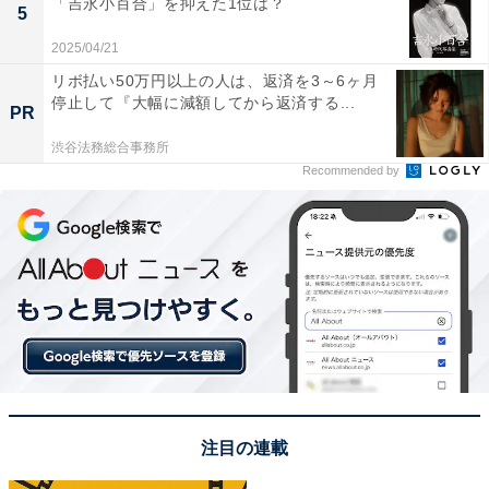
「吉永小百合」を抑えた1位は？
わりを見に行ける場所で良い」（50代女性／東京都）、
5
「たくさんのひまわりが咲いています。ワークショップ
2025/04/21
など家族で楽しむことができる場所です」（40代女性／
リボ払い50万円以上の人は、返済を3～6ヶ月
停止して『大幅に減額してから返済する...
神奈川県）などの声が上がりました。
PR
渋谷法務総合事務所
※回答者からのコメントは原文ママです
Recommended by
この記事の筆者：児玉 友梨 プロフィール
1987年東京都生まれ。フリーライター。地方に移住し、
農業の傍ら地域の魅力や暮らしに役立つ情報を中心に寄
稿しています。
9位までの全ランキング結果を見
次ページ
る
注目の連載