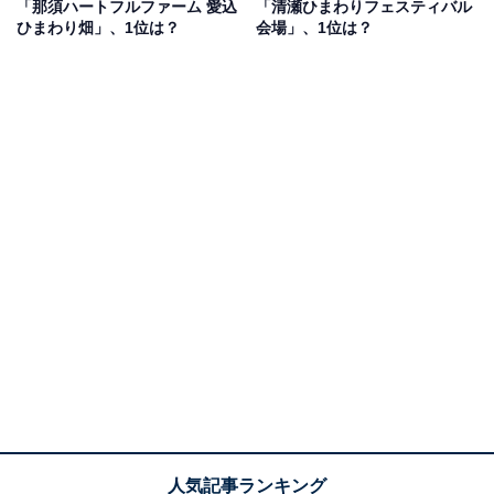
「那須ハートフルファーム 愛込
「清瀬ひまわりフェスティバル
ことができるから」（50代男性／埼玉県）などの声が上
ひまわり畑」、1位は？
会場」、1位は？
がりました。
1位：所沢ひまわり畑（所沢市）／61票