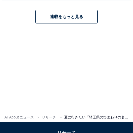
連載をもっと見る
1
2
All About ニュース
リサーチ
夏に行きたい「埼玉県のひまわりの名所」ランキング！ 2位「国営武蔵丘陵森林公園」、1位は？