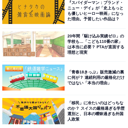
『スパイダーマン：ブランド・
ニュー・デイ』が「史上もっと
も優しいヒーロー映画」になっ
た理由。予習したい作品は？
20年間「駆け込み実績ゼロ」の
学校も…「こども110番の家」
は本当に必要？ PTAが直面する
理想と現実
「青春18きっぷ」販売激減の裏
に何が？ 連続利用の厳格化だけ
ではない「本当の理由」
こちらもおすすめ
夏に行きたい「茨城県のひまわりの名所」ラン
「移民」に冷たいのはどっちな
キング！ 2位「いばらきフラワーパーク」、1位
のか？ スイスの厳格過ぎる学歴
は？
選別と、日本の曖昧過ぎる外国
人政策