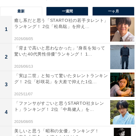
1位に選ばれたのは、「所沢ひまわり畑」でした。
最新
一週間
一ヶ月
「所沢ひまわり畑」は、毎年夏に所沢市で開催される人
癒し系だと思う「STARTO社の若手タレント」
ランキング！ 2位「松島聡」を抑え...
気のひまわりイベントです。地元の若手経営者が地域活
1
性化のために作ったひまわり畑は、今では多くの観光客
2026/08/05
が訪れる人気の観光スポット。広大な畑に約2万本以上
「背まで高いと思わなかった」“身長を知って
驚いた40代男性俳優”ランキング！ 1...
のひまわりが咲き誇ります。
2
2026/06/13
例年8月の中旬頃に見頃を迎える所沢ひまわり畑。所沢
「実は二世」と知って驚いたタレントランキン
を中心に活躍している若手ミュージシャンによるひまわ
グ！ 2位「杉咲花」を大差で抑えた1位...
3
り畑コンサートなどのイベントも行われます。
2025/11/07
「ファンサがすごいと思うSTARTO社タレン
回答者からは「無料で、一面に広がるひまわりを楽しむ
ト」ランキング！ 2位「中島健人」を...
4
ことができるから」（40代女性／愛媛県）、「約2万本
2026/08/05
のひまわりが咲き誇るそうで、眺めたいです」（50代女
性／広島県）、「駐車場の心配もなく、たくさんのひま
美しいと思う「昭和の女優」ランキング！