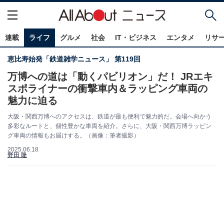
連載
ライフ
グルメ
社会
IT・ビジネス
エンタメ
リサ
恵比寿始発「鉄道雑学ニュース」 第119回
万博への道は「動くパビリオン」だ！ JRエキ
スポライナーの衝撃車内＆ラッピング車両の
魅力に迫る
大阪・関西万博へのアクセスは、鉄道が最も便利で魅力的だ。会場へ向かう
多彩なルートと、個性豊かな車両を紹介。さらに、大阪・関西万博ラッピン
グ車両の情報もお届けする。（画像：筆者撮影）
2025.06.18
野田 隆