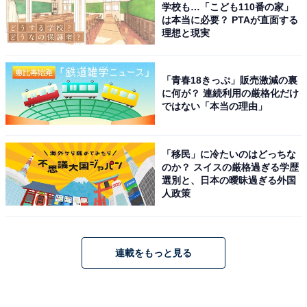
学校も…「こども110番の家」
は本当に必要？ PTAが直面する
理想と現実
「青春18きっぷ」販売激減の裏
に何が？ 連続利用の厳格化だけ
ではない「本当の理由」
「移民」に冷たいのはどっちな
のか？ スイスの厳格過ぎる学歴
選別と、日本の曖昧過ぎる外国
人政策
連載をもっと見る