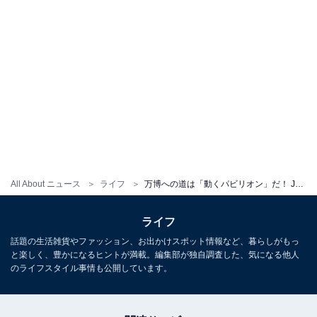
All About ニュース
ライフ
万博への道は「動くパビリオン」だ！ JRエキスポライナーの衝撃車内＆ラッピング車両の魅力に迫る
ライフ
話題の生活雑貨やファッション、お出かけスポット情報など、暮らしがもっ
と楽しく、豊かになるヒントが満載。編集部が独自調査した、気になる他人
のライフスタイル事情も公開しています。