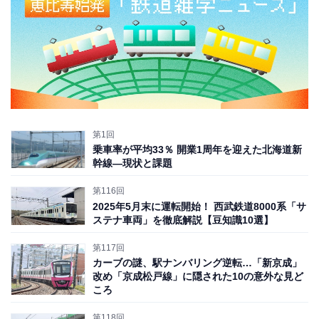
第1回
乗車率が平均33％ 開業1周年を迎えた北海道新
幹線―現状と課題
第116回
2025年5月末に運転開始！ 西武鉄道8000系「サ
ステナ車両」を徹底解説【豆知識10選】
第117回
カーブの謎、駅ナンバリング逆転…「新京成」
改め「京成松戸線」に隠された10の意外な見ど
ころ
第118回