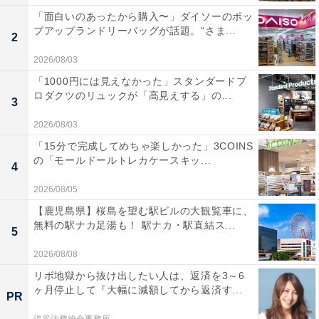
「面白いのあったから購入〜」ダイソーのポッ
プアップランドリーバッグが話題。“さま...
2
2026/08/03
「1000円には見えなかった」スタンダードプ
ロダクツのリュックが「高見えする」の...
3
2026/08/03
「15分で完成してめちゃ楽しかった」3COINS
の「モールドールトレカケースキッ...
4
2026/08/05
【鹿児島県】桜島を望む駅ビルの大観覧車に、
無料の駅ナカ足湯も！ 駅ナカ・駅直結ス...
5
2026/08/08
リボ地獄から抜け出したい人は、返済を3～6
ヶ月停止して『大幅に減額してから返済す...
PR