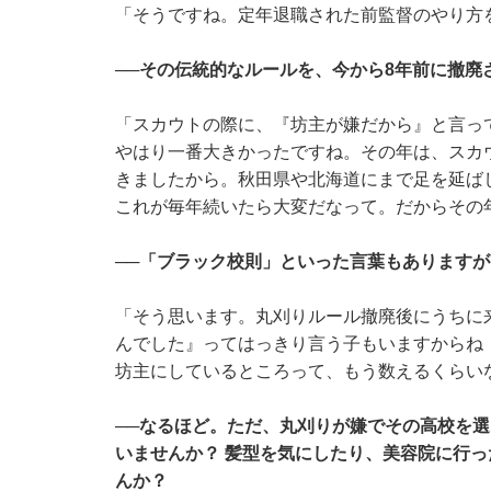
「そうですね。定年退職された前監督のやり方
──その伝統的なルールを、今から8年前に撤廃
「スカウトの際に、『坊主が嫌だから』と言っ
やはり一番大きかったですね。その年は、スカ
きましたから。秋田県や北海道にまで足を延ば
これが毎年続いたら大変だなって。だからその
──「ブラック校則」といった言葉もあります
「そう思います。丸刈りルール撤廃後にうちに
んでした』ってはっきり言う子もいますからね
坊主にしているところって、もう数えるくらい
──なるほど。ただ、丸刈りが嫌でその高校を
いませんか？ 髪型を気にしたり、美容院に行
んか？