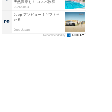
天然温泉も！ コスパ抜群...
賀ゆめ
お...
2026/08/04
2026/08/0
Jeep アソビュー！ギフト当
事例か
たる
管理』
PR
PR
Jeep Japan
KeeperSec
Recommended by