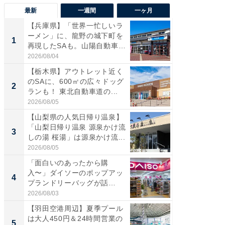
最新
一週間
一ヶ月
【兵庫県】「世界一忙しいラ
「気に
ーメン」に、龍野の城下町を
る〜」3
1
1
再現したSAも。山陽自動車
バー」
道...
好...
2026/08/04
2026/07/3
【栃木県】アウトレット近く
【三重
のSAに、600㎡の広々ドッグ
「鈴鹿天
2
2
ランも！ 東北自動車道の...
は100
2026/08/05
2026/08/0
【山梨県の人気日帰り温泉】
「ミニオ
「山梨日帰り温泉 源泉かけ流
ッグ！ 
3
3
しの湯 桜湯」は源泉かけ流...
ど、夏限
2026/08/05
2026/08/0
「面白いのあったから購
【埼玉
入〜」ダイソーのポップアッ
「行田天
4
4
プランドリーバッグが話
は和の
題。“さま...
が...
2026/08/03
2026/08/0
【羽田空港周辺】夏季プール
【石川
は大人450円＆24時間営業の
湯】「天
5
5