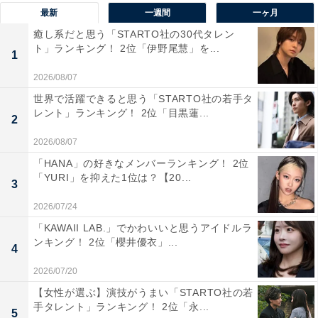
最新
一週間
一ヶ月
福岡市を中心に、糸島市、宗像市、太宰府市などを対象
癒し系だと思う「STARTO社の30代タレン
ト」ランキング！ 2位「伊野尾慧」を...
に交付されている福岡ナンバー。県庁所在地である福岡
1
市を含んでいることもあり、県内で最も歴史が古く、登
2026/08/07
録車両数が多いナンバーです。九州の中心地であり、県
世界で活躍できると思う「STARTO社の若手タ
内でも最も人口が多い福岡市。その知名度の高さなどか
レント」ランキング！ 2位「目黒蓮...
2
ら、多くの人に「格好いい」という印象を与えているよ
2026/08/07
うです。
「HANA」の好きなメンバーランキング！ 2位
「YURI」を抑えた1位は？【20...
3
回答者からは「活気ある街のイメージと、食や文化の魅
2026/07/24
力が詰まっているから」（30代女性／東京都）、「福岡
「KAWAII LAB.」でかわいいと思うアイドルラ
は美味しい有名なお店がたくさんあり、観光地としても
ンキング！ 2位「櫻井優衣」...
4
素敵なので」（20代女性／兵庫県）、「九州と言えば福
岡という代表的な地域なので、特に魅力を感じるからで
2026/07/20
す」（30代男性／長野県）、「福岡のグルメだったり住
【女性が選ぶ】演技がうまい「STARTO社の若
手タレント」ランキング！ 2位「永...
んでみたいところなので憧れです」（50代女性／島根
5