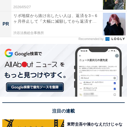
県）などの声が上がりました。
2026/05/27
リボ地獄から抜け出したい人は、返済を3～6
※回答者からのコメントは原文ママです
ヶ月停止して『大幅に減額してから返済す...
PR
渋谷法務総合事務所
この記事の筆者：児玉 友梨 プロフィール
Recommended by
1987年東京都生まれ。フリーライター。地方に移住し、
農業の傍ら地域の魅力や暮らしに役立つ情報を中心に寄
稿しています。
7位までの全ランキング結果を見
次ページ
る
注目の連載
東野圭吾や湊かなえだけじゃな