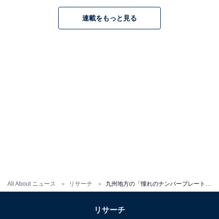
連載をもっと見る
1
2
All About ニュース
リサーチ
九州地方の「憧れのナンバープレート」ランキング！ 2位「奄美（鹿児島県）」、1位は？
リサーチ