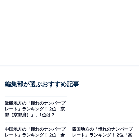
として奄美群島地域に導入されました。日本の西南部に
位置する奄美群島は、自然が美しい島々の集まり。2021
年には世界自然遺産に登録されています。
めったに見ることのできない奄美ナンバー。その珍しさ
から、憧れにつながる人が多いようです。
回答者からは「なかなか奄美のナンバーの人を見かけな
いので、珍しいと感じます」（30代女性／京都府）、
「離島ナンバーの特別感がある。海と自然に囲まれた南
編集部が選ぶおすすめ記事
国の楽園のようなイメージ」（40代男性／徳島県）、
「沖縄のような独特の文化を有する地域というイメージ
近畿地方の「憧れのナンバープ
があり、希少価値を感じるため」（40代男性／秋田
レート」ランキング！ 2位「京
都（京都府）」、1位は？
県）、「奄美といえば奄美大島。きっとのんびりした、
風光明媚な地方なのではないでしょうか。そういうのど
中国地方の「憧れのナンバープ
四国地方の「憧れのナンバープ
かさも好きなので、「奄美」ナンバーにあこがれます」
レート」ランキング！ 2位「倉
レート」ランキング！ 2位「高