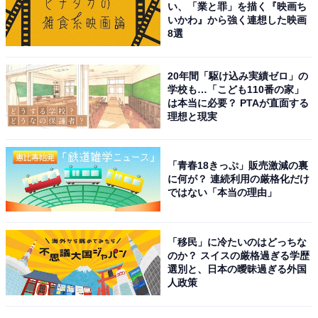
い、「業と罪」を描く『映画ち
いかわ』から強く連想した映画
8選
20年間「駆け込み実績ゼロ」の
学校も…「こども110番の家」
は本当に必要？ PTAが直面する
理想と現実
「青春18きっぷ」販売激減の裏
こちらもおすすめ
に何が？ 連続利用の厳格化だけ
ではない「本当の理由」
北陸地方の「憧れのナンバープレート」ランキ
ング！2位「上越（新潟）」を抑えて1位に選ば
れたのは？
「移民」に冷たいのはどっちな
のか？ スイスの厳格過ぎる学歴
選別と、日本の曖昧過ぎる外国
人政策