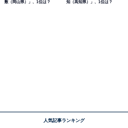
敷（岡山県）」、1位は？
知（高知県）」、1位は？
（60代女性／新潟県）などの声が上がりました。
1位：福岡（福岡県）／80票
1位には、「福岡（福岡県）」が選ばれました。