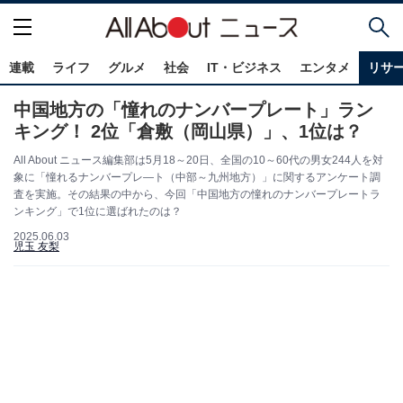
連載
ライフ
グルメ
社会
IT・ビジネス
エンタメ
リサ
中国地方の「憧れのナンバープレート」ラン
キング！ 2位「倉敷（岡山県）」、1位は？
All About ニュース編集部は5月18～20日、全国の10～60代の男女244人を対
象に「憧れるナンバープレ―ト（中部～九州地方）」に関するアンケート調
査を実施。その結果の中から、今回「中国地方の憧れのナンバープレートラ
ンキング」で1位に選ばれたのは？
2025.06.03
児玉 友梨