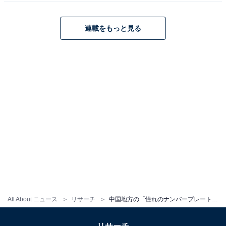
連載をもっと見る
1
2
All About ニュース
リサーチ
中国地方の「憧れのナンバープレート」ランキング！ 2位「倉敷（岡山県）」、1位は？