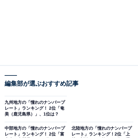
倉敷ナンバーは、岡山県南西部にある倉敷市周辺の4市2
町を対象としているナンバープレートです。市内にある
「倉敷美観地区」は、江戸時代の風情が感じられる柳並
木や白壁の土蔵が立ち並ぶ街並みなどがある人気の観光
地。情緒あふれる街のイメージから、倉敷ナンバーに憧
れる人が多いようです。
回答者からは「観光名所になるようなおしゃれな街があ
ると聞いたので、中国地方の中では1番憧れがありま
す」（30代女性／京都府）、「瀬戸内海に面した美しい
編集部が選ぶおすすめ記事
この土地は、美しい白壁の街並みが、昔から有名である
上に、住みたい街ランキングにも入っているほど有名だ
九州地方の「憧れのナンバープ
からです」（60代女性／静岡県）、「歴史的な街並みや
レート」ランキング！ 2位「奄
美（鹿児島県）」、1位は？
美観地区、繊維産業の発展などから『高級感』『裕福な
イメージ』があります」（60代男性／広島県）、「倉敷
中部地方の「憧れのナンバープ
北陸地方の「憧れのナンバープ
市は『倉敷美観地区』のような風情ある街並みが人気
レート」ランキング！ 2位「富
レート」ランキング！2位「上