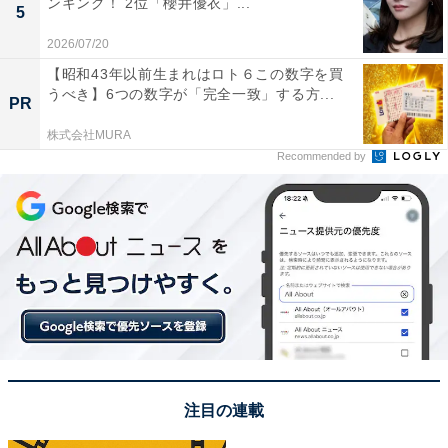
ンキング！ 2位「櫻井優衣」...
5
知られ、神秘的でロマンチックなイメージがある土地で
す。『出雲』ナンバーをつけているだけで縁結びや歴史
2026/07/20
的な重みが感じられ、特別感があります」（50代男性／
【昭和43年以前生まれはロト６この数字を買
うべき】6つの数字が「完全一致」する方...
大阪府）、「出雲は、日本の神々が宿る由緒正しい趣あ
PR
る地域なので、特別な魅力を感じます」（30代男性／長
株式会社MURA
野県）などの声が上がりました。
Recommended by
※回答者からのコメントは原文ママです
この記事の筆者：児玉 友梨 プロフィール
1987年東京都生まれ。フリーライター。地方に移住し、
農業の傍ら地域の魅力や暮らしに役立つ情報を中心に寄
稿しています。
注目の連載
4位までの全ランキング結果を見
次ページ
る