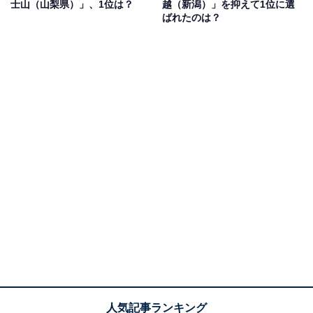
士山（山梨県）」、1位は？
越（新潟）」を抑えて1位に選
で、その情緒的なイメージがナンバープレートにも反映
ばれたのは？
されているから」（30代女性／北海道）などの声が上が
りました。
1位：出雲（島根県）／134票