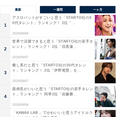
最新
一週間
一ヶ月
1位には、「出雲（島根県）」が選ばれました。
アクロバットがすごいと思う「STARTO社の3
0代タレント」ランキング！ 2位「...
1
出雲ナンバーは、出雲市、奥出雲町、飯南町を対象に交
付されています。島根県の主要都市の1つである出雲
2026/08/08
市。日本を代表するパワースポット「出雲大社」をはじ
世界で活躍できると思う「STARTO社の若手タ
レント」ランキング！ 2位「目黒蓮...
め、「神話のふるさと」と称されるほど歴史的な文化遺
2
産が存在しています。そんな出雲市の図柄入りナンバー
2026/08/07
プレートは、神話と深く関わりのある出雲ならではのデ
癒し系だと思う「STARTO社の30代タレン
ザインが特徴的。虹をイメージしたカラーで出雲神話に
ト」ランキング！ 2位「伊野尾慧」を...
3
登場するヤマタノオロチを表現しています。
2026/08/07
面倒見がいいと思う「STARTO社の若手タレン
回答者からは「出雲大社のイメージがあり神聖に思うか
ト」ランキング！ 同率2位「佐藤勝...
4
ら」（40代男性／奈良県）、「名前がカッコいいか
2026/08/08
ら。"和"な感じがあり、観光名所にもなっている場所だ
「KAWAII LAB.」でかわいいと思うアイドルラ
から」（20代女性／千葉県）、「出雲は神話の国として