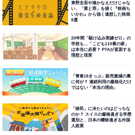
東野圭吾や湊かなえだけじゃな
い、「業と罪」を描く『映画ち
いかわ』から強く連想した映画
8選
20年間「駆け込み実績ゼロ」の
学校も…「こども110番の家」
は本当に必要？ PTAが直面する
理想と現実
「青春18きっぷ」販売激減の裏
に何が？ 連続利用の厳格化だけ
ではない「本当の理由」
「移民」に冷たいのはどっちな
のか？ スイスの厳格過ぎる学歴
こちらもおすすめ
選別と、日本の曖昧過ぎる外国
四国地方の「憧れのナンバープレート」ランキ
人政策
ング！ 2位「高知（高知県）」、1位は？