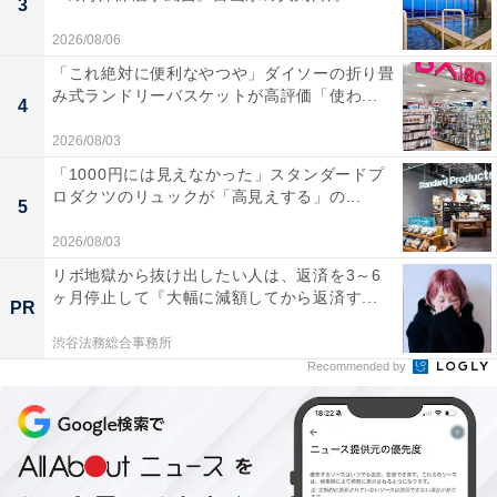
3
2026/08/06
「これ絶対に便利なやつや」ダイソーの折り畳
み式ランドリーバスケットが高評価「使わ...
4
2026/08/03
「1000円には見えなかった」スタンダードプ
ロダクツのリュックが「高見えする」の...
5
2026/08/03
リボ地獄から抜け出したい人は、返済を3～6
ヶ月停止して『大幅に減額してから返済す...
PR
渋谷法務総合事務所
Recommended by