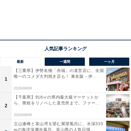
最新
一週間
一ヶ月
【三重県】伊勢名物「赤福」の直営店に、全国
唯一のコメダ大判焼き店も！ 東名阪・伊...
1
2026/08/06
【千葉県】918㎡の県内最大級マーケットか
ら、廃校をリノベした直売所まで。ファー...
2
2026/08/06
立山連峰と富山湾を望む展望風呂に、水深333
mの海洋深層水風呂。富山県の人気日帰...