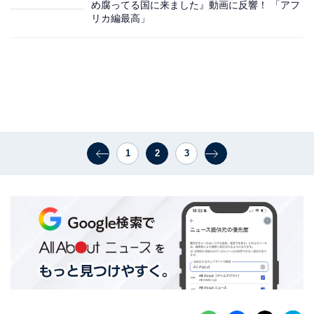
め腐ってる国に来ました』動画に反響！ 「アフ
リカ編最高」
1
2
3