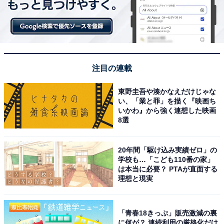
注目の連載
東野圭吾や湊かなえだけじゃな
い、「業と罪」を描く『映画ち
いかわ』から強く連想した映画
8選
20年間「駆け込み実績ゼロ」の
学校も…「こども110番の家」
は本当に必要？ PTAが直面する
理想と現実
「青春18きっぷ」販売激減の裏
に何が？ 連続利用の厳格化だけ