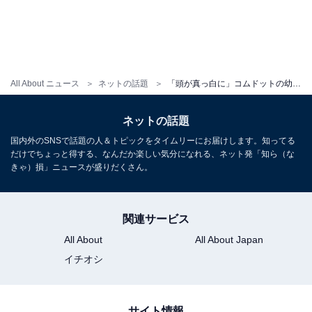
All About ニュース
ネットの話題
「頭が真っ白に」コムドットの幼なじみYouTuber、『動画が投稿できなかった理由』を説明。「生きていてくれてよかった」
ネットの話題
国内外のSNSで話題の人＆トピックをタイムリーにお届けします。知ってる
だけでちょっと得する、なんだか楽しい気分になれる、ネット発「知ら（な
きゃ）損」ニュースが盛りだくさん。
関連サービス
All About
All About Japan
イチオシ
サイト情報