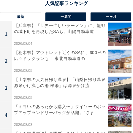
最新
一週間
一ヶ月
【兵庫県】「世界一忙しいラーメン」に、龍野
の城下町を再現したSAも。山陽自動車道...
1
2026/08/04
【栃木県】アウトレット近くのSAに、600㎡の
広々ドッグランも！ 東北自動車道の...
2
パリにあるスーパー（画像出典：Spech / Shutterstock.com）
2026/08/05
その食材が日本のものなのか、韓国のものなのか、また
【山梨県の人気日帰り温泉】「山梨日帰り温泉
源泉かけ流しの湯 桜湯」は源泉かけ流...
は中国のものなのか……。3つの違いを正確に見分ける
3
フランス人は、きっと少ないことでしょう。というの
2026/08/05
も、フランスではアジア各国の食材をひとくくりにして
「面白いのあったから購入〜」ダイソーのポッ
扱う「アジア食材店」が都市部に多く存在し、日本・韓
プアップランドリーバッグが話題。“さま...
4
国・中国の食品がひとまとめに並んでいるためです。中
2026/08/03
には、タイやインドネシアの食材を扱うショップもあり