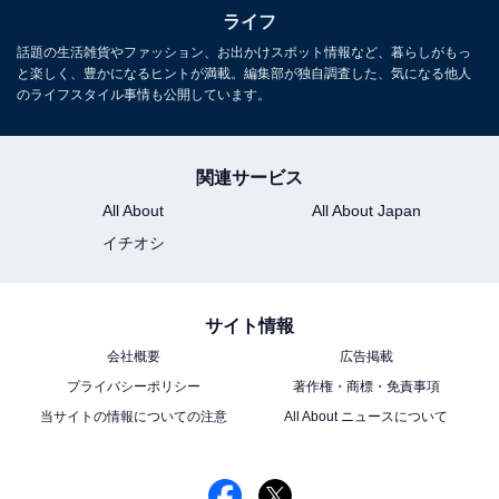
ライフ
うして併記されていると、どちらの国の食材なのか、フ
話題の生活雑貨やファッション、お出かけスポット情報など、暮らしがもっ
ランス人消費者には判断がつきにくくなってしまいます
と楽しく、豊かになるヒントが満載。編集部が独自調査した、気になる他人
ね。
のライフスタイル事情も公開しています。
関連サービス
All About
All About Japan
イチオシ
サイト情報
会社概要
広告掲載
プライバシーポリシー
著作権・商標・免責事項
当サイトの情報についての注意
All About ニュースについて
フランスで人気急上昇の「MOCHI（モチ＝大福）」