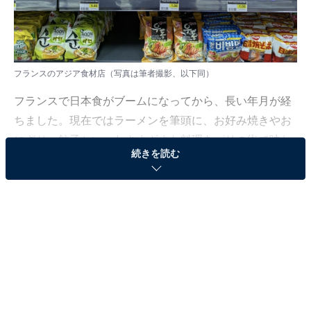
フランスのアジア食材店（写真は筆者撮影、以下同）
フランスで日本食がブームになってから、長い年月が経
ちました。現在ではラーメンを筆頭に、お好み焼きやお
にぎり、餃子といったさまざまな料理をパリの街で味わ
続きを読む
えるようになりました。
混同される「GYOZA」。日本食を巡る文化的誤解
こうしたトレンドのきっかけとなったのが、1980～1990
年代にフランスで巻き起こったアニメブームです。アニ
メの人気を機に、日本文化に関心を持つ人が急増し、そ
の興味はやがて「食」へと広がっていったと言われてい