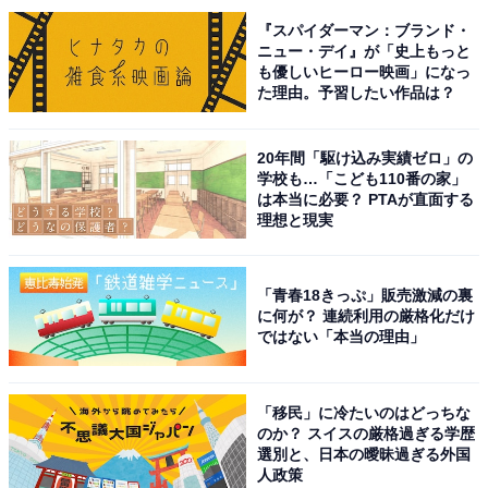
『スパイダーマン：ブランド・
ニュー・デイ』が「史上もっと
も優しいヒーロー映画」になっ
た理由。予習したい作品は？
20年間「駆け込み実績ゼロ」の
学校も…「こども110番の家」
は本当に必要？ PTAが直面する
理想と現実
「青春18きっぷ」販売激減の裏
に何が？ 連続利用の厳格化だけ
日本語が他国の製品パッケージに？
ではない「本当の理由」
「移民」に冷たいのはどっちな
のか？ スイスの厳格過ぎる学歴
選別と、日本の曖昧過ぎる外国
人政策