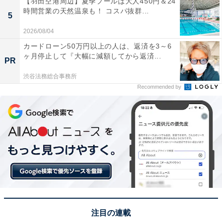
【羽田空港周辺】夏季プールは大人450円＆24
ます。
時間営業の天然温泉も！ コスパ抜群...
5
2026/08/04
少しテイストは異なりますが、日本の「カルディコーヒ
カードローン50万円以上の人は、返済を3～6
ーファーム」のようなイメージでしょうか。フランスの
ヶ月停止して『大幅に減額してから返済...
PR
アジア食材店では、普通のスーパーマーケットでは見か
けないような、珍しい調味料やスナック菓子、冷凍食品
渋谷法務総合事務所
Recommended by
といった輸入食材が所狭しと置かれています。
もちろん、日本の食材だけを専門に扱うショップも存在
はしますが、それは首都パリに数軒ある程度。ほとんど
のアジア食材店では、それぞれのコーナーに日本・韓
国・中国の商品が入り混じりながら並んでいて、商品の
パッケージに書かれた文字が読めなければ、どこの国の
ものなのかを見分けるのは難しいのが現状です。
注目の連載