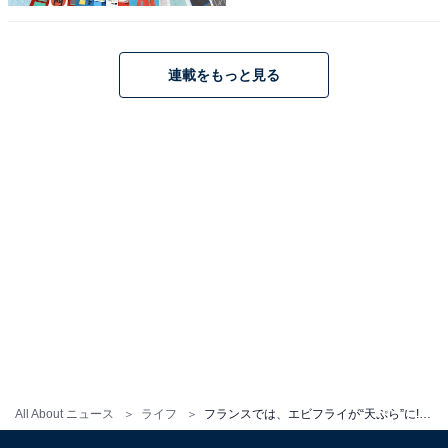
連載をもっと見る
フランスのアジア食材店で見かけた「パン粉」
フランスで人気の日本食材は、本当に多く存在していま
す。例えば、抹茶や柚子、パン粉、豆腐、そばなどがそ
の代表例です（それぞれの発祥国は諸説あり）。
ただ、筆者が実際に見かけたのは、日本語と韓国語が併
記された「パン粉」のパッケージでした。フランスでも
All About ニュース
ライフ
フランスでは、エビフライが“天ぷら”に!? スーパーやレストランで見かける“日本っぽい”食材の正体
パン粉は「PANKO」という名称で知られていますが、こ