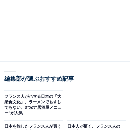
ます。
現在では、日本の餃子が「GYOZA」としてスーパーでも
売られているなど、一部の料理がフランスでしっかりと
定着しています。ところが、筆者が見かけるのは、韓国
料理店やベトナム料理店、タイ料理店などでも、この
「GYOZA」がそのままメニューに並んでいる光景です。
日本文化に詳しい人なら違和感を覚えるかもしれません
が、そうでない人にとっては、それがその国の料理だと
編集部が選ぶおすすめ記事
誤解されても無理はありません。こうした文化的な誤解
は、実は餃子のほかにも、さまざまなケースが存在して
フランス人がハマる日本の「大
います。
衆食文化」。ラーメンでもすし
でもない、3つの“居酒屋メニュ
ー”が人気
日本を旅したフランス人が買う
日本人が驚く、フランス人の