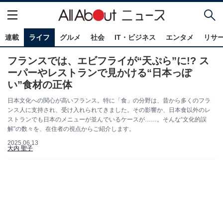
連載
ライフ
グルメ
社会
IT・ビジネス
エンタメ
リサ
フランスでは、エビフライが“天ぷら”に!? ス
ーパーやレストランで見かける“日本っぽ
い”食材の正体
日本文化への関心が高いフランス。特に「食」の分野は、昔から多くのフラ
ンス人に支持され、受け入れられてきました。その影響か、日本食以外のレ
ストランでも日本のメニューが並んでいるケースが……。そんな“文化的誤
解”の数々を、在住者の視点からご紹介します。
2025.06.13
大内 聖子