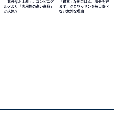
「意外なお土産」。コンビニグ
「質素」な朝ごはん。塩分を好
ルメより「実用性の高い商品」
まず、クロワッサンを毎日食べ
が人気？
ない意外な理由
アジア食材がひとまとめに。フランスの「アジア
食材店」