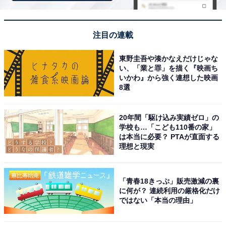
注目の連載
東野圭吾や湊かなえだけじゃな
い、「業と罪」を描く『映画ち
こちらもおすすめ
いかわ』から強く連想した映画
夏に行きたい「東海地方のラベンダーの名所」
8選
ランキング！ 2位は「牧歌の里」、1位は？
20年間「駆け込み実績ゼロ」の
学校も…「こども110番の家」
は本当に必要？ PTAが直面する
理想と現実
「青春18きっぷ」販売激減の裏
に何が？ 連続利用の厳格化だけ
1
2
ではない「本当の理由」