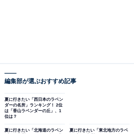
＞8位までのランキング結果を見る
2位：大石公園（山梨県南都留郡富士河口湖町）／
66票
2位は「大石公園」でした。富士山と河口湖を望むロケ
ーションに、紫のラベンダーと青空、水面が織りなすコ
ントラストが絶景として人気を集めています。入園無料
で気軽に立ち寄れ、河口湖周辺の観光とあわせて楽しめ
編集部が選ぶおすすめ記事
る点も評価されているようです。
夏に行きたい「西日本のラベン
ダーの名所」ランキング！ 2位
回答者からは「河口湖畔という立地から、雄大な富士山
は「香山ラベンダーの丘」、1
を背景にラベンダー畑を楽しむことができる、唯一無二
位は？
の絶景が魅力です」（50代女性／東京都）、「富士山を
夏に行きたい「北海道のラベン
夏に行きたい「東北地方のラベ
背景にしたラベンダー畑で、湖と富士山の景色が一緒に