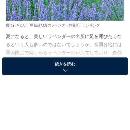
夏に行きたい「甲信越地方のラベンダーの名所」ランキング
夏になると、美しいラベンダーの名所に足を運びたくな
るという人も多いのではないでしょうか。全国各地には
季節限定で楽しめるラベンダー畑が点在しており、自然
の中で癒しの時間を過ごせるスポットとして人気を集め
続きを読む
ています。
All About ニュース編集部では、全国10〜70代の男女300
人を対象に「夏に行きたいラベンダーの名所」について
アンケートを実施しました。今回はその中から、「甲信
越地方のラベンダーの名所」ランキングを紹介します。
果たして、1位に選ばれたのはどのスポットだったので
しょうか？