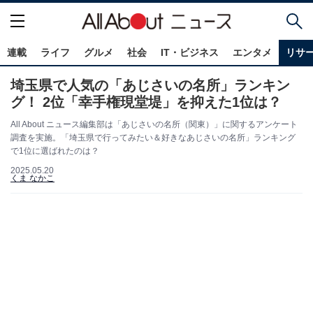
連載
ライフ
グルメ
社会
IT・ビジネス
エンタメ
リサ
埼玉県で人気の「あじさいの名所」ランキン
グ！ 2位「幸手権現堂堤」を抑えた1位は？
All About ニュース編集部は「あじさいの名所（関東）」に関するアンケート
調査を実施。「埼玉県で行ってみたい＆好きなあじさいの名所」ランキング
で1位に選ばれたのは？
2025.05.20
くま なかこ