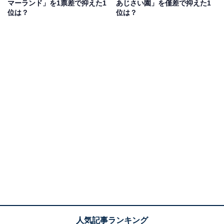
マーランド」を1票差で抑えた1
あじさい園」を僅差で抑えた1
な場所」（30代回答しない／神奈川県）といったコメン
位は？
位は？
トが寄せられています。
1位：ふじとあじさいの道／91票