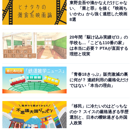
東野圭吾や湊かなえだけじゃな
い、「業と罪」を描く『映画ち
いかわ』から強く連想した映画
8選
20年間「駆け込み実績ゼロ」の
こちらもおすすめ
学校も…「こども110番の家」
は本当に必要？ PTAが直面する
千葉県で人気の「あじさいの名所」ランキン
理想と現実
グ！ 2位「あじさい遊歩道」を大差で抑えた1位
は？
「青春18きっぷ」販売激減の裏
に何が？ 連続利用の厳格化だけ
ではない「本当の理由」
「移民」に冷たいのはどっちな
のか？ スイスの厳格過ぎる学歴
選別と、日本の曖昧過ぎる外国
1
2
人政策