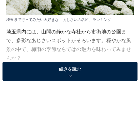
埼玉県で行ってみたい＆好きな「あじさいの名所」ランキング
埼玉県内には、山間の静かな寺社から市街地の公園ま
で、多彩なあじさいスポットがそろいます。穏やかな風
景の中で、梅雨の季節ならではの魅力を味わってみませ
んか？
続きを読む
All About ニュース編集部は5月8～12日の期間、全国10
～60代の男女258人を対象に「あじさいの名所（関
東）」に関するアンケート調査を実施しました。今回は
その中から「埼玉県で行ってみたい＆好きなあじさいの
名所」ランキングを紹介します！
＞6位までの全ランキング結果