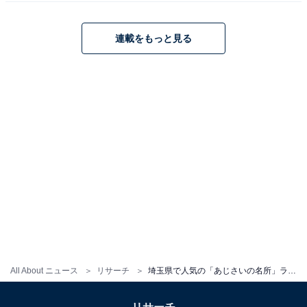
連載をもっと見る
All About ニュース
リサーチ
埼玉県で人気の「あじさいの名所」ランキング！ 2位「幸手権現堂堤」を抑えた1位は？