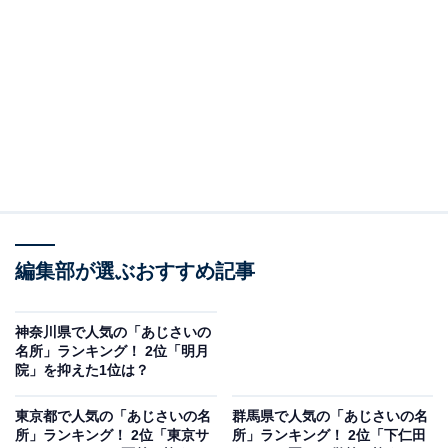
2位：幸手権現堂堤（県営権現堂公園）／55票
2位にランクインしたのは、幸手権現堂堤（県営権現堂
公園）です。桜の名所として有名ですが、初夏になると
人気品種のアナベルをはじめ、約1万株以上のあじさい
が堤の斜面を彩ります。
例年6月から7月にかけて、権現堂公園であじさいまつり
を開催。期間中は、峠の茶屋であじさいの販売も行って
編集部が選ぶおすすめ記事
います。
回答者からは「特に夕暮れ時の景色が美しく、ロマンチ
神奈川県で人気の「あじさいの
名所」ランキング！ 2位「明月
ックな雰囲気を味わいたいからです」（30代男性／東京
院」を抑えた1位は？
都）、「毎年あじさい祭りも開かれるほど、あじさいと
水辺の風景がとても美しいから」（40代男性／静岡
東京都で人気の「あじさいの名
群馬県で人気の「あじさいの名
所」ランキング！ 2位「東京サ
所」ランキング！ 2位「下仁田
県）、「桜の名所で、桜が終わると次はあじさい。素敵