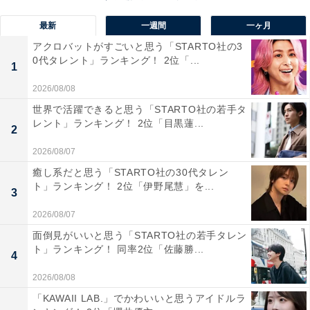
1位にランクインしたのは、ふじとあじさいの道です。
最新
一週間
一ヶ月
1.5kmの沿道を藤とあじさいが結ぶ、加須市にある遊歩
アクロバットがすごいと思う「STARTO社の3
道。約1万株のあじさいは圧巻です。
0代タレント」ランキング！ 2位「...
1
2026/08/08
例年6月中旬の日曜日に行われる「あじさい祭り」で
世界で活躍できると思う「STARTO社の若手タ
は、人力車の搭乗体験やあじさい苗のプレゼントなどの
レント」ランキング！ 2位「目黒蓮...
2
イベントも開催。散策を楽しむハイカーにも人気です。
2026/08/07
回答コメントでは「あじさいの中を歩く感じが楽しめる
癒し系だと思う「STARTO社の30代タレン
ト」ランキング！ 2位「伊野尾慧」を...
から」（30代女性／神奈川県）、「豊富な品種を楽しめ
3
るので」（20代女性／東京都）、「のんびり散策した
2026/08/07
い」（40代女性／岡山県）などの声が集まりました。
面倒見がいいと思う「STARTO社の若手タレン
ト」ランキング！ 同率2位「佐藤勝...
4
※回答コメントは原文ママです
2026/08/08
「KAWAII LAB.」でかわいいと思うアイドルラ
この記事の筆者：くま なかこ プロフィール