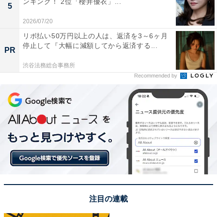
ンキング！ 2位「櫻井優衣」...
5
編集プロダクション出身のフリーランスエディター。編
2026/07/20
集・執筆・校閲・SNS運用担当として月間120本以上の
リボ払い50万円以上の人は、返済を3～6ヶ月
コンテンツ制作に携わっています。得意なジャンルはラ
停止して『大幅に減額してから返済する...
PR
イフスタイル・金融・育児・エンタメ関連。
渋谷法務総合事務所
Recommended by
6位までの全ランキング結果を見
次ページ
る
注目の連載