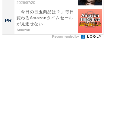
倒...
2026/07/20
2026/08/0
「今日の目玉商品は？」毎日
シェア別荘
変わるAmazonタイムセール
wners
PR
PR
が見逃せない
Amazon
COCO VIL
Recommended by