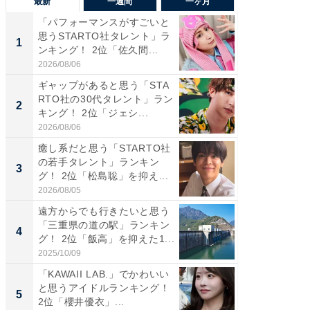
最新
一週間
一ヶ月
「パフォーマンスがすごいと
「癒し系
思うSTARTO社タレント」ラ
タレント
1
1
ンキング！ 2位「佐久間...
「井ノ原
2026/08/06
2026/08/0
ギャップがあると思う「STA
癒し系だ
RTO社の30代タレント」ラン
の若手
2
2
キング！ 2位「ジェシ...
グ！ 2
2026/08/06
2026/08/0
癒し系だと思う「STARTO社
ギャップ
の若手タレント」ランキン
RTO社
3
3
グ！ 2位「松島聡」を抑え...
キング！
2026/08/05
2026/08/0
遠方からでも行きたいと思う
「世界で
「三重県の道の駅」ランキン
ARTO
4
4
グ！ 2位「飯高」を抑えた1...
グ！ 2
2025/10/09
2026/08/0
「KAWAII LAB.」でかわいい
身長を知
と思うアイドルランキング！
性俳優」
5
5
2位「櫻井優衣」...
「鈴木