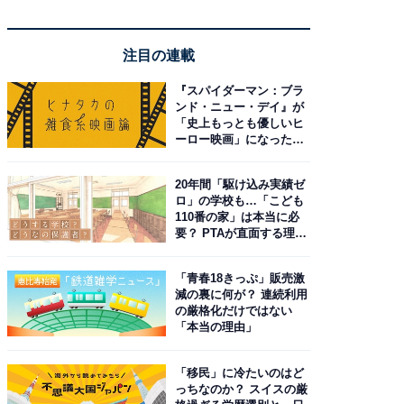
注目の連載
『スパイダーマン：ブラ
ンド・ニュー・デイ』が
「史上もっとも優しいヒ
ーロー映画」になった理
由。予習したい作品は？
20年間「駆け込み実績ゼ
ロ」の学校も…「こども
110番の家」は本当に必
要？ PTAが直面する理想
と現実
「青春18きっぷ」販売激
減の裏に何が？ 連続利用
の厳格化だけではない
「本当の理由」
「移民」に冷たいのはど
っちなのか？ スイスの厳