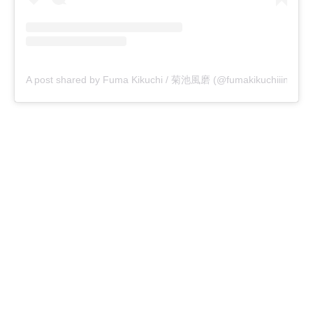
A post shared by Fuma Kikuchi / 菊池風磨 (@fumakikuchiiinsta___o