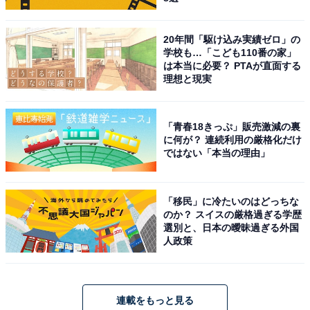
20年間「駆け込み実績ゼロ」の
学校も…「こども110番の家」
は本当に必要？ PTAが直面する
理想と現実
「青春18きっぷ」販売激減の裏
に何が？ 連続利用の厳格化だけ
ではない「本当の理由」
「移民」に冷たいのはどっちな
のか？ スイスの厳格過ぎる学歴
選別と、日本の曖昧過ぎる外国
人政策
連載をもっと見る