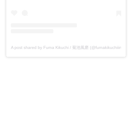
A post shared by Fuma Kikuchi / 菊池風磨 (@fumakikuchiiinsta___o