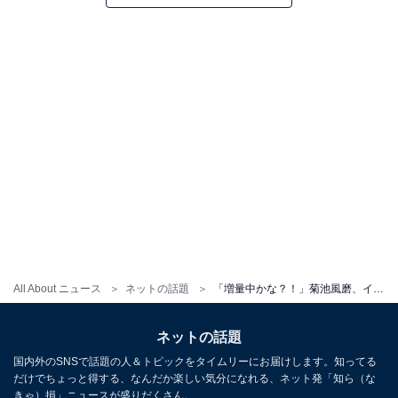
All About ニュース
ネットの話題
「増量中かな？！」菊池風磨、イケメンオフショに「なんでこんなに色気とバブみがあるの？」反響
ネットの話題
国内外のSNSで話題の人＆トピックをタイムリーにお届けします。知ってる
だけでちょっと得する、なんだか楽しい気分になれる、ネット発「知ら（な
きゃ）損」ニュースが盛りだくさん。