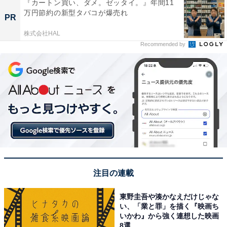
『カートン買い、ダメ。ゼッタイ。』年間11
万円節約の新型タバコが爆売れ
PR
株式会社HAL
Recommended by
注目の連載
東野圭吾や湊かなえだけじゃな
い、「業と罪」を描く『映画ち
いかわ』から強く連想した映画
8選