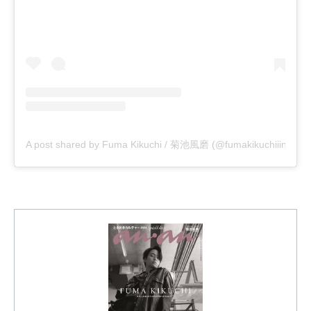
A post shared by Fuma Kikuchi / 菊池風磨 (@fumakikuchiiinsta___o