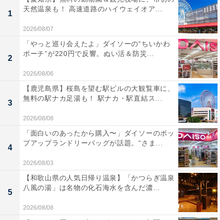
天然温泉も！ 高速道路のハイウェイオア...
1
2026/08/07
「やっと巡り会えたよ」ダイソーの“ちいかわ
ポーチ”が220円で反響。ぬい活＆防災...
2
2026/08/06
【鹿児島県】桜島を望む駅ビルの大観覧車に、
無料の駅ナカ足湯も！ 駅ナカ・駅直結ス...
3
2026/08/08
「面白いのあったから購入〜」ダイソーのポッ
プアップランドリーバッグが話題。“さま...
4
2026/08/03
【和歌山県の人気日帰り温泉】「かつらぎ温泉
八風の湯」は名物の化石海水を含んだ濃...
5
2026/08/08