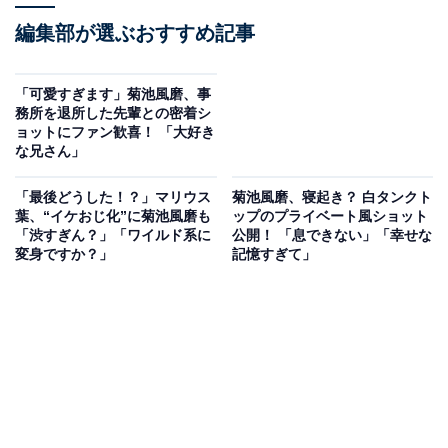
編集部が選ぶおすすめ記事
「可愛すぎます」菊池風磨、事
務所を退所した先輩との密着シ
ョットにファン歓喜！ 「大好き
な兄さん」
「最後どうした！？」マリウス
菊池風磨、寝起き？ 白タンクト
葉、“イケおじ化”に菊池風磨も
ップのプライベート風ショット
「渋すぎん？」「ワイルド系に
公開！ 「息できない」「幸せな
変身ですか？」
記憶すぎて」