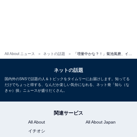
All About ニュース
ネットの話題
「増量中かな？！」菊池風磨、イケメンオフショに「なんでこんなに色気とバブみがあるの？」反響
ネットの話題
国内外のSNSで話題の人＆トピックをタイムリーにお届けします。知ってる
だけでちょっと得する、なんだか楽しい気分になれる、ネット発「知ら（な
きゃ）損」ニュースが盛りだくさん。
関連サービス
All About
All About Japan
イチオシ