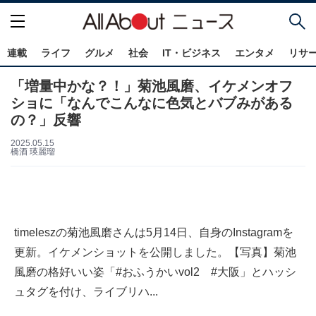
連載
ライフ
グルメ
社会
IT・ビジネス
エンタメ
リサ
「増量中かな？！」菊池風磨、イケメンオフ
ショに「なんでこんなに色気とバブみがある
の？」反響
2025.05.15
橋酒 瑛麗瑠
timeleszの菊池風磨さんは5月14日、自身のInstagramを
更新。イケメンショットを公開しました。【写真】菊池
風磨の格好いい姿「#おふうかいvol2 #大阪」とハッシ
ュタグを付け、ライブリハ...