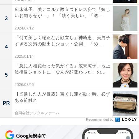
2024/11/06
広末涼子、美デコルテ際立つドレス姿で「嬉し
いお知らせが…」！ 「凄く美しい」「透...
3
2024/07/12
「何て美しく端正なお顔立ち」神崎恵、美男子
すぎる次男の顔出しショット公開！ 「め...
4
2025/01/14
「急に人相変わった気がする」広末涼子、地上
波復帰ショットに「なんか顔変わった」の...
5
2026/08/06
【当選した人が暴露】宝くじ運が動く時、必ず
ある前触れ
PR
合同会社デジタルファーム
Recommended by