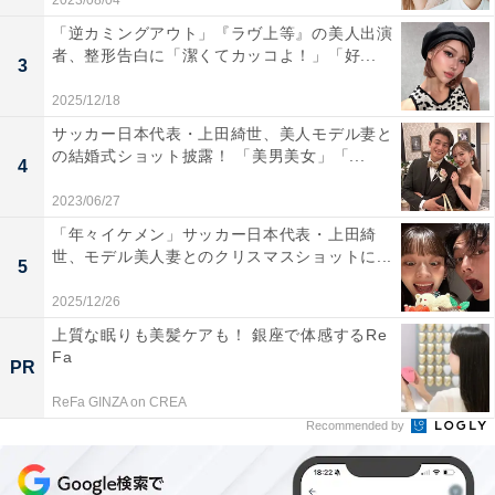
2023/08/04
「逆カミングアウト」『ラヴ上等』の美人出演
者、整形告白に「潔くてカッコよ！」「好...
3
2025/12/18
サッカー日本代表・上田綺世、美人モデル妻と
の結婚式ショット披露！ 「美男美女」「...
4
2023/06/27
「年々イケメン」サッカー日本代表・上田綺
世、モデル美人妻とのクリスマスショットに...
5
2025/12/26
上質な眠りも美髪ケアも！ 銀座で体感するRe
Fa
PR
ReFa GINZA on CREA
Recommended by