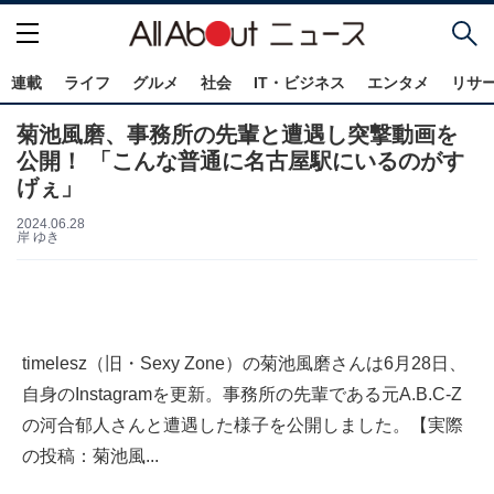
連載
ライフ
グルメ
社会
IT・ビジネス
エンタメ
リサ
菊池風磨、事務所の先輩と遭遇し突撃動画を
公開！ 「こんな普通に名古屋駅にいるのがす
げぇ」
2024.06.28
岸 ゆき
timelesz（旧・Sexy Zone）の菊池風磨さんは6月28日、
自身のInstagramを更新。事務所の先輩である元A.B.C-Z
の河合郁人さんと遭遇した様子を公開しました。【実際
の投稿：菊池風...