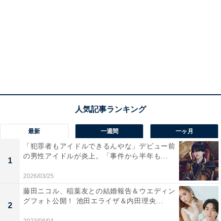
最新
一週間
一ヶ月
「犯罪者もアイドルできるんやな」デビュー前
の男性アイドルが炎上。「事件から半年も...
1
2026/03/25
藤田ニコル、稲葉友との結婚報告＆ウエディン
グフォト公開！ 池田エライザ＆内田理央...
2