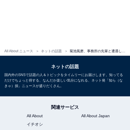
All About ニュース
ネットの話題
菊池風磨、事務所の先輩と遭遇し突撃動画を公開！ 「こんな普通に名古屋駅にいるのがすげぇ」
ネットの話題
国内外のSNSで話題の人＆トピックをタイムリーにお届けします。知ってる
だけでちょっと得する、なんだか楽しい気分になれる、ネット発「知ら（な
きゃ）損」ニュースが盛りだくさん。
関連サービス
All About
All About Japan
イチオシ