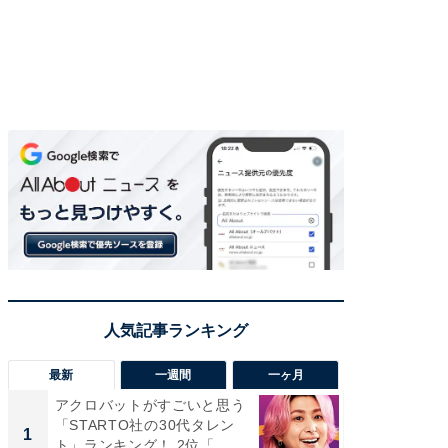
最新
一週間
一ヶ月
アクロバットがすごいと思う
癒し系だ
「STARTO社の30代タレン
の若手
1
1
ト」ランキング！ 2位「...
グ！ 2