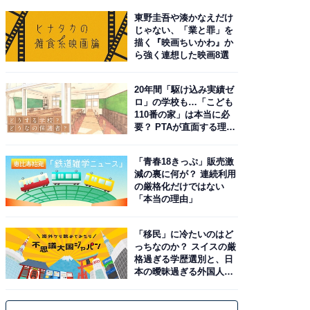
東野圭吾や湊かなえだけ
じゃない、「業と罪」を
描く『映画ちいかわ』か
ら強く連想した映画8選
20年間「駆け込み実績ゼ
ロ」の学校も…「こども
110番の家」は本当に必
要？ PTAが直面する理想
と現実
「青春18きっぷ」販売激
減の裏に何が？ 連続利用
の厳格化だけではない
「本当の理由」
「移民」に冷たいのはど
っちなのか？ スイスの厳
格過ぎる学歴選別と、日
本の曖昧過ぎる外国人政
策