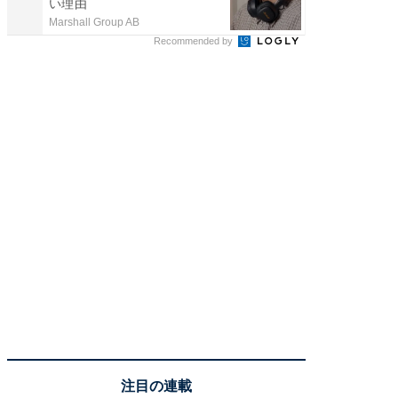
い理由
Marshall Group AB
Marshall 
Recommended by
注目の連載