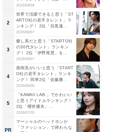
2026/08/08
2026/08/0
世界で活躍できると思う「ST
癒し系だ
ARTO社の若手タレント」ラ
の30代
2
2
ンキング！ 2位「目黒蓮...
グ！ 2
2026/08/07
2026/08/0
癒し系だと思う「STARTO社
「パフ
の30代タレント」ランキン
思うST
3
3
グ！ 2位「伊野尾慧」を...
ンキング
2026/08/07
2026/08/0
面倒見がいいと思う「START
ギャップ
O社の若手タレント」ランキ
RTO社
4
4
ング！ 同率2位「佐藤勝...
キング！
2026/08/08
2026/08/0
「KAWAII LAB.」でかわいい
世界で活
と思うアイドルランキング！
ARTO
5
5
2位「櫻井優衣」...
ンキング
2026/07/20
2026/08/0
マーシャルのヘッドホンが
ガシガ
「ファッション」で終わらな
カッタ
PR
PR