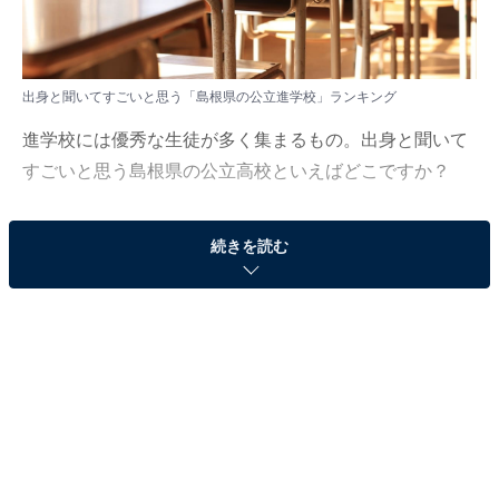
出身と聞いてすごいと思う「島根県の公立進学校」ランキング
進学校には優秀な生徒が多く集まるもの。出身と聞いて
すごいと思う島根県の公立高校といえばどこですか？
All About ニュース編集部は3月6日～4月22日の期間、全
続きを読む
国の10～70代の男女95人を対象に「中国地方の公立進学
校」に関するアンケート調査を実施しました。今回はそ
の中から「出身と聞いてすごいと思う島根県の公立進学
校」ランキングを紹介します！
＞5位までの全ランキング結果
2位：出雲高等学校／29票