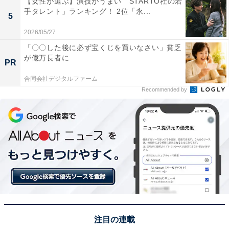
【女性が選ぶ】演技がうまい「STARTO社の若
イフスタイル・金融・育児・エンタメ関連。
手タレント」ランキング！ 2位「永...
5
2026/05/27
5位までの全ランキング結果を見
「〇〇した後に必ず宝くじを買いなさい」貧乏
次ページ
る
が億万長者に
PR
合同会社デジタルファーム
Recommended by
注目の連載