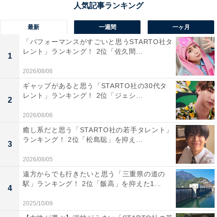
ICT環境が県トップレベルで整っており、学習支援アプ
リの導入や補習が希望制になるなど、新たな試みを積極
最新
一週間
一ヶ月
的に導入しています。
「パフォーマンスがすごいと思うSTARTO社タ
レント」ランキング！ 2位「佐久間...
1
回答コメントでは「偏差値も高く、スポーツも強くて有
2026/08/06
名だから」（20代男性／福岡県）、「島根県では偏差値
ギャップがあると思う「STARTO社の30代タ
がトップクラスである」（50代男性／徳島県）、「竹下
レント」ランキング！ 2位「ジェシ...
2
元首相など著名人を多く輩出しております」（40代男性
2026/08/06
／佐賀県）などの声が集まりました。
癒し系だと思う「STARTO社の若手タレント」
ランキング！ 2位「松島聡」を抑え...
3
※回答コメントは原文ママです
2026/08/05
この記事の筆者：くま なかこ プロフィール
遠方からでも行きたいと思う「三重県の道の
駅」ランキング！ 2位「飯高」を抑えた1...
編集プロダクション出身のフリーランスエディター。編
4
集・執筆・校閲・SNS運用担当として月間120本以上の
2025/10/09
コンテンツ制作に携わっています。得意なジャンルはラ