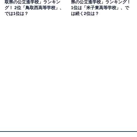
取県の公立進学校」ランキン
県の公立進学校」ランキング！
グ！ 2位「鳥取西高等学校」、
1位は「米子東高等学校」、で
では1位は？
は続く2位は？
1位：松江北高等学校／48票
1位にランクインしたのは、松江北高等学校です。2026
年に創立150周年を迎える伝統校。