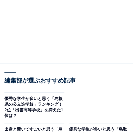
2位にランクインしたのは、出雲高等学校です。1920年
に創設された島根県立今市高等女学校を前身とし、100
年以上の歴史と伝統を持つ県下屈指の進学校。
文系・理系コースに分かれる普通科と、プラスアルファ
の専門教育を行う理数科を設置。国公立大学や難関大学
への高い進学実績を誇っています。
回答者からは「入試の難易度が高いから」（30代男性／
編集部が選ぶおすすめ記事
東京都）、「学業も部活も頑張る高校だから」（30代女
性／大阪府）、「地名補正が強いです。出雲の高校と聞
優秀な学生が多いと思う「島根
県の公立進学校」ランキング！
くと「出雲大社があるよね～」など話題に事欠かない気
2位「出雲高等学校」を抑えた1
がするので」（20代女性／大阪府）といったコメントが
位は？
寄せられています。
出身と聞いてすごいと思う「鳥
優秀な学生が多いと思う「鳥取