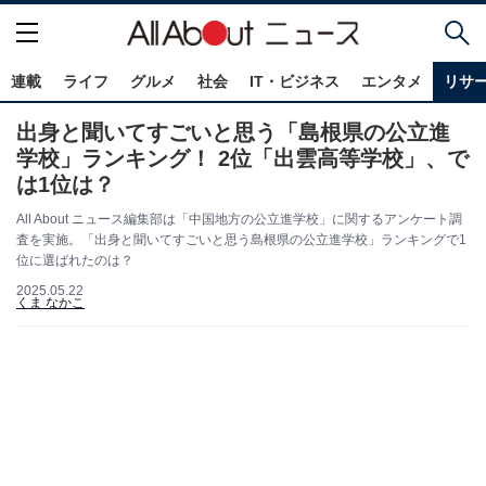
連載
ライフ
グルメ
社会
IT・ビジネス
エンタメ
リサ
出身と聞いてすごいと思う「島根県の公立進
学校」ランキング！ 2位「出雲高等学校」、で
は1位は？
All About ニュース編集部は「中国地方の公立進学校」に関するアンケート調
査を実施。「出身と聞いてすごいと思う島根県の公立進学校」ランキングで1
位に選ばれたのは？
2025.05.22
くま なかこ