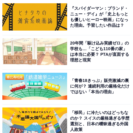
『スパイダーマン：ブランド・
ニュー・デイ』が「史上もっと
こちらもおすすめ
も優しいヒーロー映画」になっ
文武両道だと思う「島根県の公立進学校」ラン
た理由。予習したい作品は？
キング！ 1位は「松江北高等学校」、では続く2
位は？
20年間「駆け込み実績ゼロ」の
学校も…「こども110番の家」
は本当に必要？ PTAが直面する
理想と現実
「青春18きっぷ」販売激減の裏
に何が？ 連続利用の厳格化だけ
ではない「本当の理由」
1
2
「移民」に冷たいのはどっちな
のか？ スイスの厳格過ぎる学歴
選別と、日本の曖昧過ぎる外国
人政策