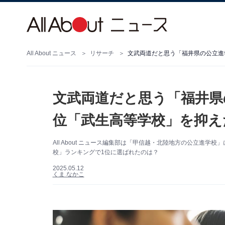
All About ニュース
リサーチ
文武両道だと思う「福井県の公立進
文武両道だと思う「福井県
位「武生高等学校」を抑え
All About ニュース編集部は「甲信越・北陸地方の公立進
校」ランキングで1位に選ばれたのは？
2025.05.12
くま なかこ