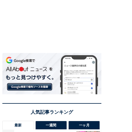
最新
一週間
一ヶ月