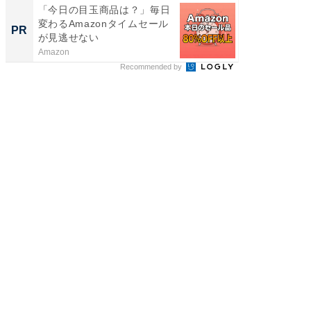
「今日の目玉商品は？」毎日
全国の
変わるAmazonタイムセール
付きの
PR
PR
が見逃せない
Amazon
COCO VIL
Recommended by