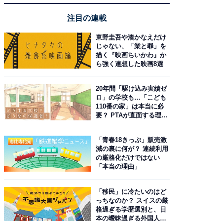
注目の連載
東野圭吾や湊かなえだけ
じゃない、「業と罪」を
描く『映画ちいかわ』か
ら強く連想した映画8選
20年間「駆け込み実績ゼ
ロ」の学校も…「こども
110番の家」は本当に必
要？ PTAが直面する理想
と現実
「青春18きっぷ」販売激
減の裏に何が？ 連続利用
の厳格化だけではない
「本当の理由」
「移民」に冷たいのはど
っちなのか？ スイスの厳
格過ぎる学歴選別と、日
本の曖昧過ぎる外国人政