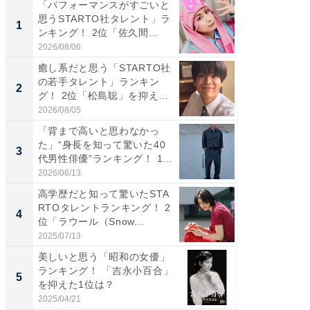
「パフォーマンスがすごいと
「癒し系
思うSTARTO社タレント」ラ
タレント
1
1
ンキング！ 2位「佐久間...
「井ノ原
2026/08/06
2026/08/0
癒し系だと思う「STARTO社
癒し系だ
の若手タレント」ランキン
の若手
2
2
グ！ 2位「松島聡」を抑え...
グ！ 2
2026/08/05
2026/08/0
「背まで高いと思わなかっ
ギャップ
た」“身長を知って驚いた40
RTO社
3
3
代男性俳優”ランキング！ 1...
キング！
2026/06/13
2026/08/0
高学歴だと知って驚いたSTA
「世界で
RTOタレントランキング！ 2
ARTO
4
4
位「ラウール（Snow...
グ！ 2
2025/07/13
2026/08/0
美しいと思う「昭和の女優」
身長を知
ランキング！ 「吉永小百合」
性俳優」
5
5
を抑えた1位は？
「鈴木
倒...
2025/04/21
2026/08/0