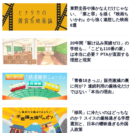
東野圭吾や湊かなえだけじゃな
い、「業と罪」を描く『映画ち
いかわ』から強く連想した映画
8選
20年間「駆け込み実績ゼロ」の
学校も…「こども110番の家」
は本当に必要？ PTAが直面する
こちらもおすすめ
理想と現実
出身と聞いてすごいと思う「富山県の進学校」
ランキング！ 2位「富山高等学校」を抑えた1位
は？
「青春18きっぷ」販売激減の裏
に何が？ 連続利用の厳格化だけ
ではない「本当の理由」
「移民」に冷たいのはどっちな
のか？ スイスの厳格過ぎる学歴
選別と、日本の曖昧過ぎる外国
人政策