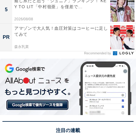
癒し系だと思う「ジュニア」ランキング！ KE
Y TO LIT「中村嶺亜」を僅差で...
5
この記事の筆者：くま なかこ プロフィール
2026/08/08
編集プロダクション出身のフリーランスエディター。編
アマゾンで大人気！血圧対策はコーヒーに足し
集・執筆・校閲・SNS運用担当として月間120本以上の
てみて
PR
コンテンツ制作に携わっています。得意なジャンルはラ
森永乳業
イフスタイル・金融・育児・エンタメ関連。
Recommended by
4位までの全ランキング結果を見
次ページ
る
注目の連載