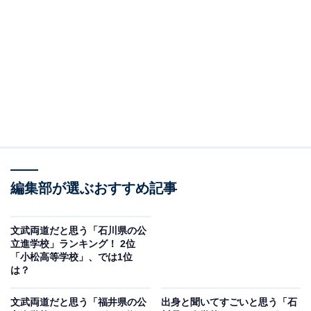
2位：富山高等学校／25票
2位にランクインしたのは、富山高等学校です。1885年
創立の富山県中学校を前身とし、「学びたきもの集う」
のパイオニア精神を重視しています。
部活動の加入率は約9割で、山岳部や剣道部、囲碁部な
どが全国大会で活躍。また、世界の高校生と交流するア
メリカ研修の実施など、グローバル教育にも力を入れて
います。
編集部が選ぶおすすめ記事
回答者からは「2002年にはSSH指定校にも認定され国立
文武両道だと思う「石川県の公
立進学校」ランキング！ 2位
大学への進学も多く、運動部も盛んです」(50代女性／広
「小松高等学校」、では1位
島県)、「学業と部活のバランスを重視し、文武両道を体
は？
現する生徒が多いから」(40代男性／大阪府)、「学校と
文武両道だと思う「福井県の公
出身と聞いてすごいと思う「石
して部活動にも力を入れているから」(50代男性／愛知