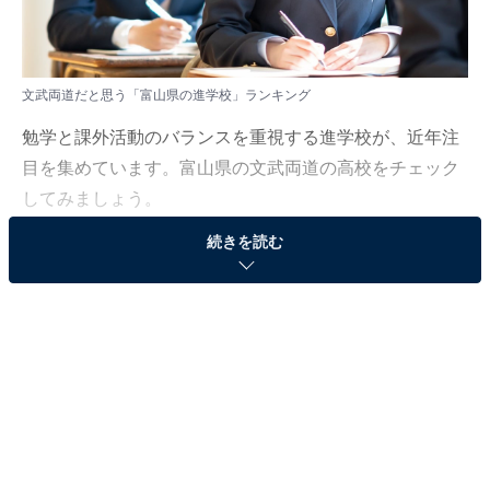
文武両道だと思う「富山県の進学校」ランキング
勉学と課外活動のバランスを重視する進学校が、近年注
目を集めています。富山県の文武両道の高校をチェック
してみましょう。
続きを読む
All About ニュース編集部は3月6日～4月22日の期間、全
国10～60代の男女96人を対象に「甲信越・北陸地方の公
立進学校」に関するアンケート調査を実施しました。今
回はその中から「文武両道だと思う富山県の公立進学
校」ランキングを紹介します！
＞4位までの全ランキング結果