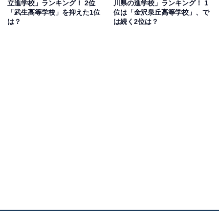
立進学校」ランキング！ 2位
川県の進学校」ランキング！ 1
県)といったコメントが寄せられています。
「武生高等学校」を抑えた1位
位は「金沢泉丘高等学校」、で
は？
は続く2位は？
1位：富山中部高等学校／32票
1位にランクインしたのは、富山中部高等学校です。