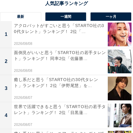
1920年に創立された、東大や医学部への高い進学率を誇
る伝統校。
最新
一週間
一ヶ月
アクロバットがすごいと思う「STARTO社の3
部活動が盛んで、文化部では美術部や生物部などがさま
0代タレント」ランキング！ 2位「...
1
ざまな大会で好成績をおさめています。運動部も強豪
2026/08/08
で、テニス部やサッカー部、アーチェリー部などが全国
面倒見がいいと思う「STARTO社の若手タレン
大会で活躍。展示や発表がメインの文化祭もユーモアに
ト」ランキング！ 同率2位「佐藤勝...
2
あふれています。
2026/08/08
癒し系だと思う「STARTO社の30代タレン
回答コメントでは「勉強だけでなく部活もしっかりやっ
ト」ランキング！ 2位「伊野尾慧」を...
3
ているイメージがあるから」(30代女性／東京都)、「何
でも挑戦する人が多いから」(30代男性／神奈川県)、
2026/08/07
「富山で一番熱心なため」(20代男性／東京都)などの声
世界で活躍できると思う「STARTO社の若手タ
レント」ランキング！ 2位「目黒蓮...
が集まりました。
4
2026/08/07
※回答コメントは原文ママです