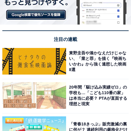
注目の連載
東野圭吾や湊かなえだけじゃな
い、「業と罪」を描く『映画ち
いかわ』から強く連想した映画
8選
20年間「駆け込み実績ゼロ」の
学校も…「こども110番の家」
は本当に必要？ PTAが直面する
理想と現実
「青春18きっぷ」販売激減の裏
に何が？ 連続利用の厳格化だけ