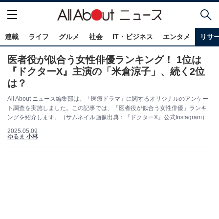
連載
ライフ
グルメ
社会
IT・ビジネス
エンタメ
リサ
医者役が似合う女性俳優ランキング！ 1位は
『ドクターX』主演の「米倉涼子」、続く2位
は？
All About ニュース編集部は、「医療ドラマ」に関するオリジナルのアンケー
ト調査を実施しました。この記事では、「医者役が似合う女性俳優」ランキ
ングを紹介します。（サムネイル画像出典：『ドクターX』公式Instagram）
2025.05.09
ゆるま 小林