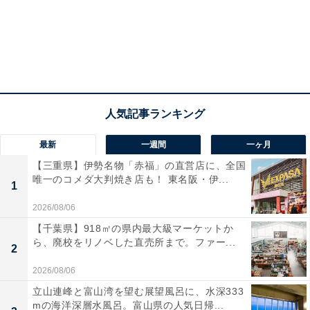
最新
一週間
一ヶ月
【三重県】伊勢名物「赤福」の直営店に、全国
唯一のコメダ大判焼き店も！ 東名阪・伊...
1
2026/08/06
【千葉県】918㎡の県内最大級マーケットか
ら、廃校をリノベした直売所まで。ファー...
2
2026/08/06
立山連峰と富山湾を望む展望風呂に、水深333
mの海洋深層水風呂。富山県の人気日帰...