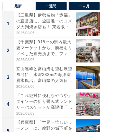
最新
一週間
一ヶ月
【三重県】伊勢名物「赤福」
【兵庫
の直営店に、全国唯一のコメ
ーメン
1
1
ダ大判焼き店も！ 東名阪・
再現した
伊...
道...
2026/08/06
2026/08/0
【千葉県】918㎡の県内最大
【三重
級マーケットから、廃校をリ
「鈴鹿天
2
2
ノベした直売所まで。ファ
は100
ー...
2026/08/06
2026/08/0
立山連峰と富山湾を望む展望
ステラ
風呂に、水深333mの海洋深
詰め放題
3
3
層水風呂。富山県の人気日
00円で「
帰...
2026/08/06
2026/08/0
「これ絶対に便利なやつや」
「ミニオ
ダイソーの折り畳み式ランド
ッグ！ 
4
4
リーバスケットが高評価「使
ど、夏限
わ...
2026/08/03
2026/08/0
【兵庫県】「世界一忙しいラ
【埼玉
ーメン」に、龍野の城下町を
「行田天
5
5