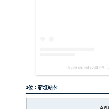
A post shared by 朝ド
3位：新垣結衣
今夜