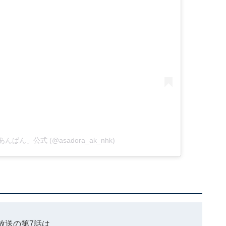
ラ「あんぱん」公式 (@asadora_ak_nhk)
放送の第7話は