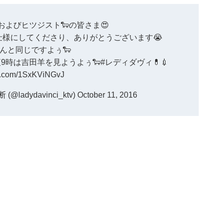
およびヒツジスト🐑の皆さま😍
様にしてくださり、ありがとうございます😭
んと同じですよぅ🐑
夜9時は吉田羊を見ようよぅ
🐑
#レディダヴィ
💊💉
ter.com/1SxKViNGvJ
adydavinci_ktv)
October 11, 2016