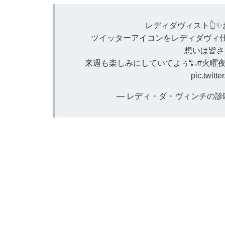
レディダヴィスト👆✨
ツイッターアイコンをレディダヴィ仕
想いは皆さ
来週も楽しみにしていてよぅ🐑
#火曜
pic.twit
— レディ・ダ・ヴィンチの診断 (@l