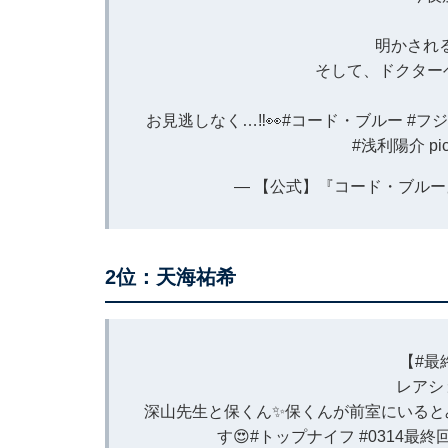
明かされ
そして、ドクター
お見逃しなく…‼︎👀
#コード・ブルー
#フ
#浅利陽介
pi
— 【公式】『コード・ブルー』 (@
2位：天海祐希
【
#最
レアシ
深山先生と保くん✨保くんが前室にいると
す😍
#トップナイフ
#0314最終