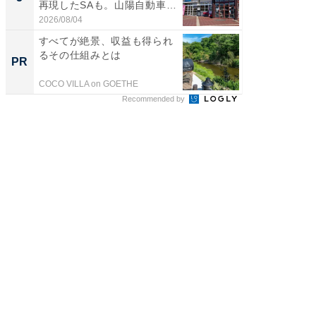
再現したSAも。山陽自動車
は和の
道...
が...
2026/08/04
2026/08/0
すべてが絶景、収益も得られ
【見城徹
るその仕組みとは
も変わ
PR
PR
COCO VILLA on GOETHE
FINCHI o
Recommended by