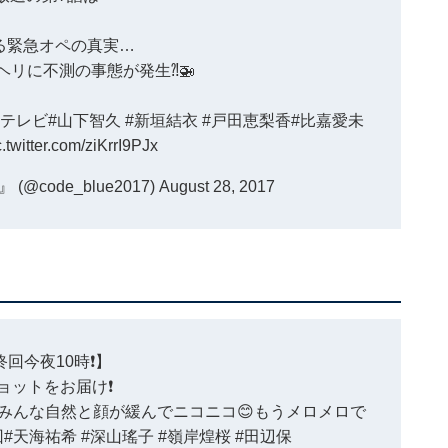
る緊急オペの真実…
ヘリに不測の事態が発生⁈🚁
ジテレビ
#山下智久
#新垣結衣
#戸田恵梨香
#比嘉愛未
c.twitter.com/ziKrrI9PJx
code_blue2017)
August 28, 2017
終回今夜10時
❗】
ョットをお届け❗️
みんな自然と顔が緩んでニコニコ😊もうメロメロで
回
#天海祐希
#深山瑤子
#嶺岸煌桜
#田辺保