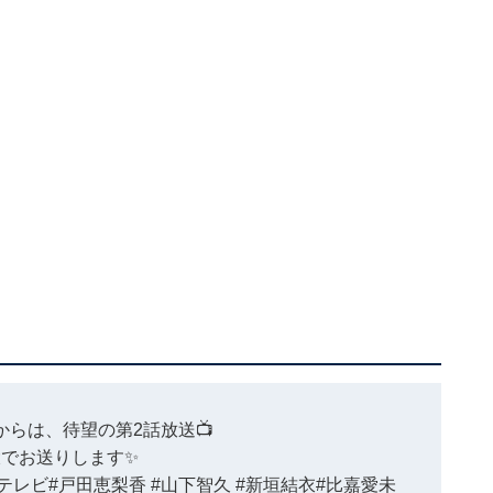
時からは、待望の第2話放送📺
大でお送りします✨
テレビ
#戸田恵梨香
#山下智久
#新垣結衣
#比嘉愛未