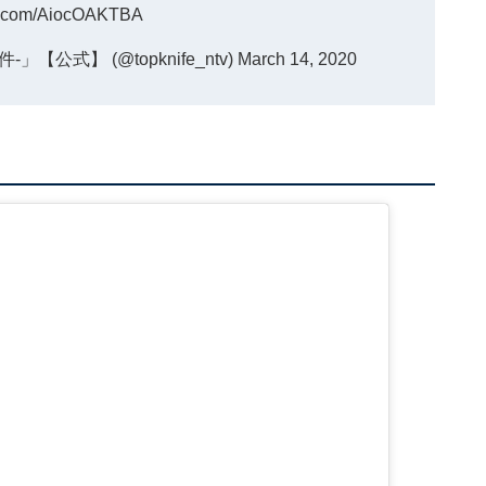
er.com/AiocOAKTBA
公式】 (@topknife_ntv)
March 14, 2020