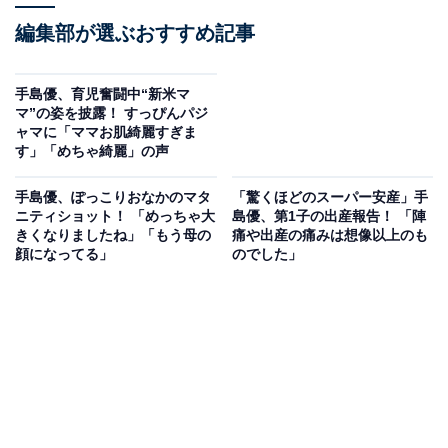
編集部が選ぶおすすめ記事
手島優、育児奮闘中“新米マ
マ”の姿を披露！ すっぴんパジ
ャマに「ママお肌綺麗すぎま
す」「めちゃ綺麗」の声
手島優、ぽっこりおなかのマタ
「驚くほどのスーパー安産」手
ニティショット！ 「めっちゃ大
島優、第1子の出産報告！ 「陣
きくなりましたね」「もう母の
痛や出産の痛みは想像以上のも
顔になってる」
のでした」