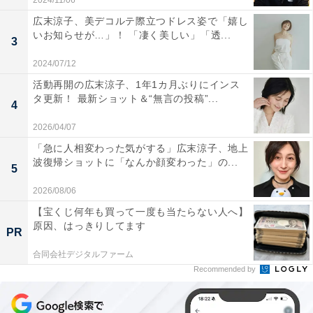
2024/11/06
広末涼子、美デコルテ際立つドレス姿で「嬉し
いお知らせが…」！ 「凄く美しい」「透...
3
2024/07/12
活動再開の広末涼子、1年1カ月ぶりにインス
タ更新！ 最新ショット＆“無言の投稿”...
4
2026/04/07
「急に人相変わった気がする」広末涼子、地上
波復帰ショットに「なんか顔変わった」の...
5
2026/08/06
【宝くじ何年も買って一度も当たらない人へ】
原因、はっきりしてます
PR
合同会社デジタルファーム
Recommended by