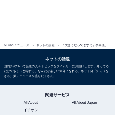
All About ニュース
ネットの話題
「大きくなってますね」手島優、息子との仲良しショット公開！ 「どこ行ったんだろ」「美しい！」
ネットの話題
国内外のSNSで話題の人＆トピックをタイムリーにお届けします。知ってる
だけでちょっと得する、なんだか楽しい気分になれる、ネット発「知ら（な
きゃ）損」ニュースが盛りだくさん。
関連サービス
All About
All About Japan
イチオシ