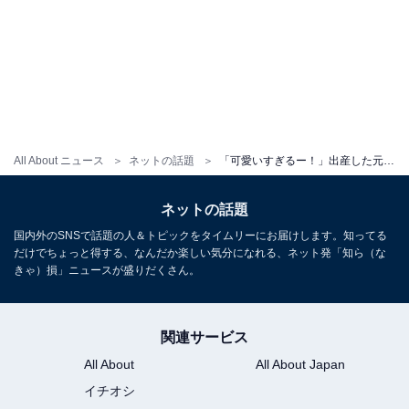
All About ニュース
ネットの話題
「可愛いすぎるー！」出産した元人気アイドル、かわい過ぎる新生児を公開し話題に！「奇跡のかたまり」
ネットの話題
国内外のSNSで話題の人＆トピックをタイムリーにお届けします。知ってる
だけでちょっと得する、なんだか楽しい気分になれる、ネット発「知ら（な
きゃ）損」ニュースが盛りだくさん。
関連サービス
All About
All About Japan
イチオシ