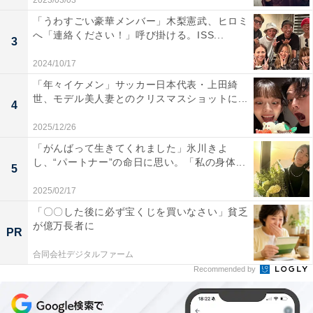
2023/03/03
「うわすごい豪華メンバー」木梨憲武、ヒロミ
へ「連絡ください！」呼び掛ける。ISS...
3
2024/10/17
「年々イケメン」サッカー日本代表・上田綺
世、モデル美人妻とのクリスマスショットに...
4
2025/12/26
「がんばって生きてくれました」氷川きよ
し、“パートナー”の命日に思い。「私の身体...
5
2025/02/17
「〇〇した後に必ず宝くじを買いなさい」貧乏
が億万長者に
PR
合同会社デジタルファーム
Recommended by