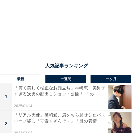
最新
一週間
一ヶ月
「何て美しく端正なお顔立ち」神崎恵、美男子
すぎる次男の顔出しショット公開！ 「め...
1
2025/01/14
「リアル天使」篠崎愛、肩をちら見せしたバス
ローブ姿に「可愛すぎんぞ～」「目の表情...
2