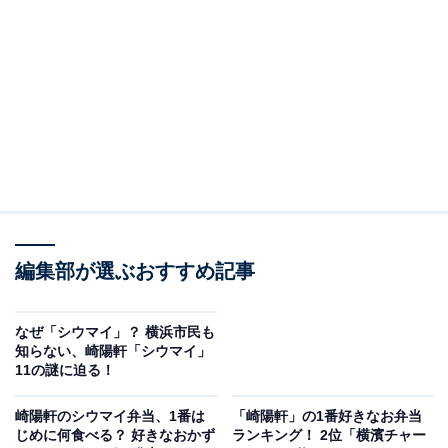
それに替わる洋食弁当として、「
トマト香るピラフの洋
食弁当
」が4月1日から登場しました。価格は税込900
円。
編集部が選ぶおすすめ記事
なぜ「シウマイ」？ 横浜市民も
知らない、崎陽軒「シウマイ」
11の謎に迫る！
崎陽軒のシウマイ弁当、1番は
「崎陽軒」の1番好きなお弁当
じめに何食べる？ 好きなおかず
ランキング！ 2位「横濱チャー
「トマト香るピラフの洋食弁当」食べてみた！