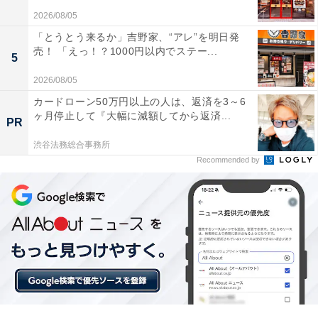
2026/08/05
「とうとう来るか」吉野家、“アレ”を明日発
GABAN(R)のブラックペッパーで味変を
売！ 「えっ！？1000円以内でステー...
5
GABAN(R)のブラックペッパーが付いているので、これ
2026/08/05
をピラフに振りかけると、ピリッと引き締まります。こ
カードローン50万円以上の人は、返済を3～6
の味変、おすすめ！
ヶ月停止して『大幅に減額してから返済...
PR
渋谷法務総合事務所
Recommended by