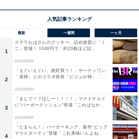
フ
。中には、タマネギ、ベーコン、マッシュルーム、コ
ーン、ニンジンが入っています。
最新
一週間
一ヶ月
一口食べると、ふんわりと広がるトマトのやさしい甘味
ステラおばさんのクッキー、詰め放題に「ミ
と酸味を感じられます。
ニ」登場！ 1500円で「約23枚ほど詰...
1
2026/08/04
「えぐいえぐい、絶対買う！」サーティワン、
「原神」とのコラボ発表「ビジュが神」「...
2
2026/08/03
「まじで！？ほしー！！！！」マクドナルド
に“バーガークッション”登場「これはなか...
3
2026/08/05
「たまらん！」バーガーキング、新作“ビッグ
マウスダーティ”登場「これ美味いんよね...
4