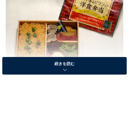
続きを読む
トマト香るピラフの洋食弁当（税込900円）
崎陽軒の洋食弁当といえば「
横濱ピラフ
」。中華風の
「
横濱チャーハン
」の兄弟分として、2014年11月に登場
しました。魚介類のブイヨンを使用し、冷めていてもお
いしい、パラっとしたピラフが好評でした。が、残念な
がら、2025年3月31日で終売に。