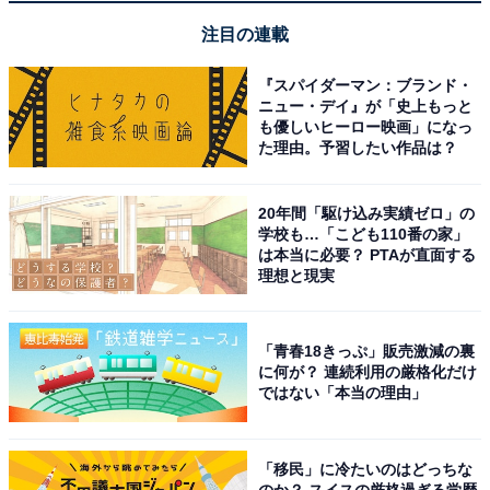
注目の連載
『スパイダーマン：ブランド・
ハンバーグのデミグラスソースを「シウマイ」に
ニュー・デイ』が「史上もっと
も優しいヒーロー映画」になっ
た理由。予習したい作品は？
20年間「駆け込み実績ゼロ」の
学校も…「こども110番の家」
は本当に必要？ PTAが直面する
理想と現実
「青春18きっぷ」販売激減の裏
に何が？ 連続利用の厳格化だけ
ではない「本当の理由」
「移民」に冷たいのはどっちな
のか？ スイスの厳格過ぎる学歴