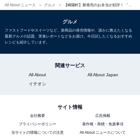
All About ニュース
グルメ
【崎陽軒】新発売のお弁当が好評！ 「トマト香るピラフの洋食弁当」食べてみた
デミグラスソースたっぷりのミニハンバーグ
グルメ
ファストフードやスイーツなど、新商品の発売情報や、誰かに教えたくなる
このほか、「洋食の定番」といえる、
ミニハンバーグ
や
最新グルメの話題、実食レポートなどをお届け。今日試したくなるおすすめ
ポテトサラダ
のほか、「シウマイ弁当」でおなじみの
昔
レシピも紹介しています。
ながらのシウマイ2個
と
鶏の唐揚げ
、彩り鮮やかな「
細
切りパプリカのピクルス
」が入っています。
関連サービス
All About
All About Japan
イチオシ
サイト情報
会社概要
広告掲載
プライバシーポリシー
著作権・商標・免責事項
当サイトの情報についての注意
All About ニュースについて