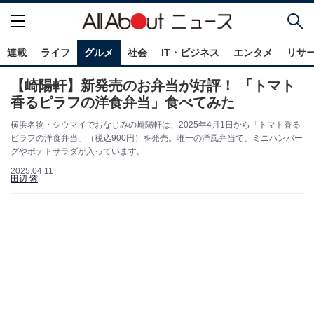
連載
ライフ
グルメ
社会
IT・ビジネス
エンタメ
リサ
【崎陽軒】新発売のお弁当が好評！ 「トマト
香るピラフの洋食弁当」食べてみた
横浜名物・シウマイでおなじみの崎陽軒は、2025年4月1日から「トマト香る
ピラフの洋食弁当」（税込900円）を発売。唯一の洋風弁当で、ミニハンバー
グやポテトサラダが入っています。
2025.04.11
田辺 紫