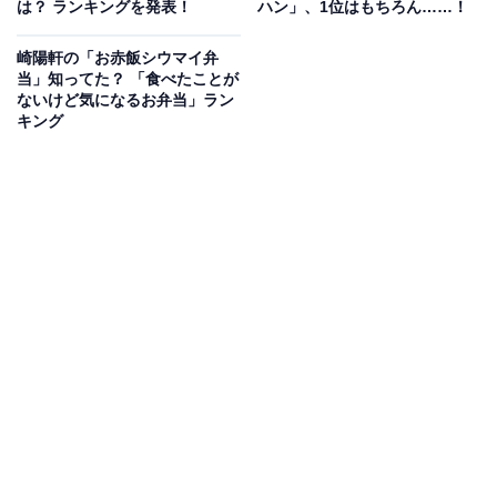
は？ ランキングを発表！
ハン」、1位はもちろん……！
崎陽軒の「お赤飯シウマイ弁
当」知ってた？ 「食べたことが
ないけど気になるお弁当」ラン
キング
メインはイタリア産完熟トマトのパウダーを使用した赤色のピラフ
「トマト香るピラフの洋食弁当」のメインは、
イタリア
産完熟トマトのパウダーを使用した優しい赤色のピラ