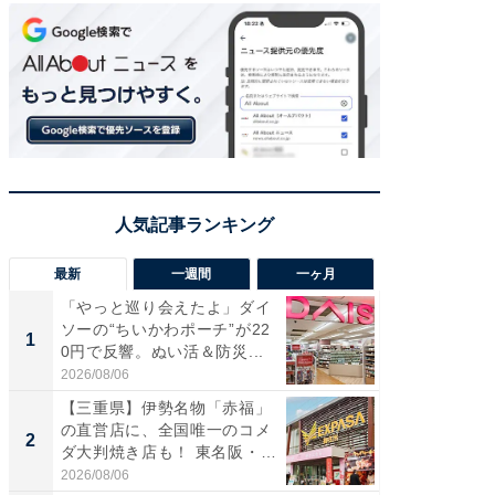
最新
一週間
一ヶ月
「やっと巡り会えたよ」ダイ
【兵庫
ソーの“ちいかわポーチ”が22
ーメン
1
1
0円で反響。ぬい活＆防災...
再現した
道...
2026/08/06
2026/08/0
【三重県】伊勢名物「赤福」
【三重
の直営店に、全国唯一のコメ
の直営
2
2
ダ大判焼き店も！ 東名阪・
ダ大判焼
伊...
伊...
2026/08/06
2026/08/0