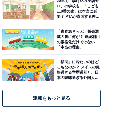
20年間「駆け込み実績ゼ
ロ」の学校も…「こども
110番の家」は本当に必
要？ PTAが直面する理想
と現実
「青春18きっぷ」販売激
減の裏に何が？ 連続利用
の厳格化だけではない
「本当の理由」
「移民」に冷たいのはど
っちなのか？ スイスの厳
格過ぎる学歴選別と、日
本の曖昧過ぎる外国人政
策
連載をもっと見る