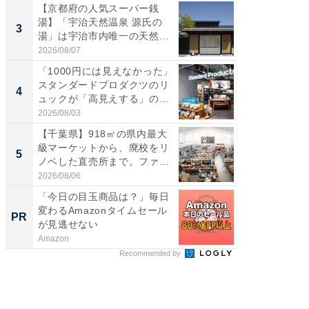
【京都府の人気スーパー銭
【千葉県
湯】「宇治天然温泉 源氏の
級マー
3
3
湯」は宇治市内唯一の天然温
ノベし
泉と...
ー...
2026/08/07
2026/08/0
「1000円には見えなかった」
ステラ
スタンダードプロダクツのリ
詰め放題
4
4
ュックが「高見えする」の...
00円で「
2026/08/03
2026/08/0
【千葉県】918㎡の県内最大
立山連
級マーケットから、廃校をリ
風呂に、
5
5
ノベした直売所まで。ファ
層水風
ー...
帰...
2026/08/06
2026/08/0
「今日の目玉商品は？」毎日
「え、
変わるAmazonタイムセール
の？」8
PR
PR
が見逃せない
場！Ama
Amazon
Amazon
Recommended by