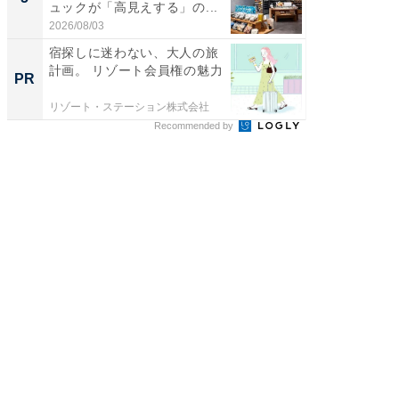
ュックが「高見えする」の...
ュックが
2026/08/03
2026/08/0
宿探しに迷わない、大人の旅
ホーム
計画。 リゾート会員権の魅力
麒麟・
PR
PR
ージ
リゾート・ステーション株式会社
住友生命
Recommended by