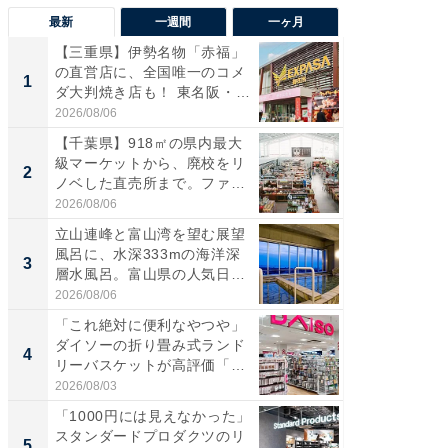
最新
一週間
一ヶ月
【三重県】伊勢名物「赤福」
【兵庫
の直営店に、全国唯一のコメ
ーメン
1
1
ダ大判焼き店も！ 東名阪・
再現した
伊...
道...
2026/08/06
2026/08/0
【千葉県】918㎡の県内最大
ステラ
級マーケットから、廃校をリ
詰め放題
2
2
ノベした直売所まで。ファ
00円で「
ー...
2026/08/06
2026/08/0
立山連峰と富山湾を望む展望
「面白
風呂に、水深333mの海洋深
入〜」
3
3
層水風呂。富山県の人気日
プラン
帰...
題。“さま
2026/08/06
2026/08/0
「これ絶対に便利なやつや」
「これ
ダイソーの折り畳み式ランド
ダイソ
4
4
リーバスケットが高評価「使
リーバ
わ...
わ...
2026/08/03
2026/08/0
「1000円には見えなかった」
「100
スタンダードプロダクツのリ
スタン
5
5