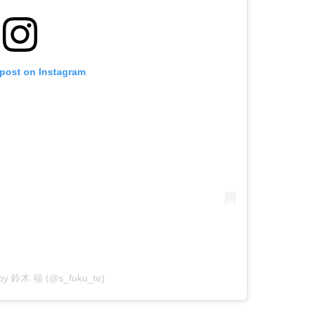
 post on Instagram
 by 鈴木 福 (@s_fuku_te)