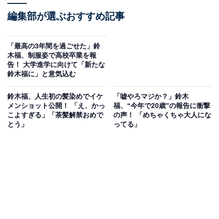
編集部が選ぶおすすめ記事
「最高の3年間を過ごせた」鈴
木福、制服姿で高校卒業を報
告！ 大学進学に向けて「新たな
鈴木福に」と意気込む
鈴木福、人生初の髪染めでイケ
「嘘やろマジか？」鈴木
メンショット公開！ 「え、かっ
福、“今年で20歳”の報告に衝撃
こよすぎる」「茶髪解禁おめで
の声！ 「めちゃくちゃ大人にな
とう」
ってる」