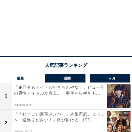
最新
一週間
一ヶ月
「犯罪者もアイドルできるんやな」デビュー前
の男性アイドルが炎上。「事件から半年も...
1
2026/03/25
「うわすごい豪華メンバー」木梨憲武、ヒロミ
へ「連絡ください！」呼び掛ける。ISS...
2