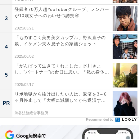
2024/10/17
登録者70万人超YouTuberグループ、メンバー
が10歳女子へのわいせつ誘拐容...
3
2025/03/21
「ものすごく美男美女カップル」野沢直子の
娘、イケメン夫＆息子との家族ショット！ ...
4
2025/06/02
「がんばって生きてくれました」氷川きよ
し、“パートナー”の命日に思い。「私の身体...
5
2025/02/17
リボ地獄から抜け出したい人は、返済を3～6
ヶ月停止して『大幅に減額してから返済す...
PR
渋谷法務総合事務所
Recommended by