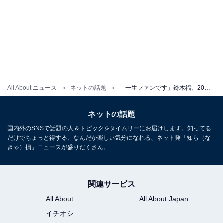
All About ニュース
ネットの話題
「一生ファンです」鈴木福、20年前の“ベビフク”ショットを披露し話題に！ 「生まれてきた事に感謝」
ネットの話題
国内外のSNSで話題の人＆トピックをタイムリーにお届けします。知ってる
だけでちょっと得する、なんだか楽しい気分になれる、ネット発「知ら（な
きゃ）損」ニュースが盛りだくさん。
関連サービス
All About
All About Japan
イチオシ