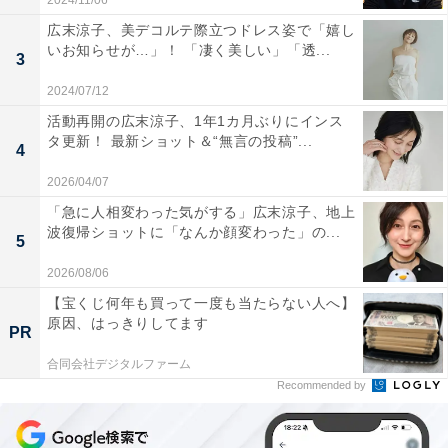
2024/11/06
広末涼子、美デコルテ際立つドレス姿で「嬉し
いお知らせが…」！ 「凄く美しい」「透...
3
2024/07/12
活動再開の広末涼子、1年1カ月ぶりにインス
タ更新！ 最新ショット＆“無言の投稿”...
4
2026/04/07
「急に人相変わった気がする」広末涼子、地上
波復帰ショットに「なんか顔変わった」の...
5
2026/08/06
【宝くじ何年も買って一度も当たらない人へ】
原因、はっきりしてます
PR
合同会社デジタルファーム
Recommended by