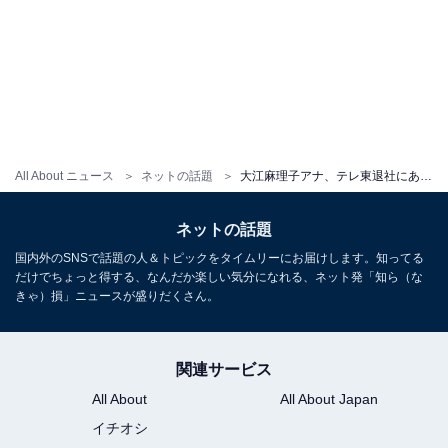
All About ニュース
ネットの話題
大江麻理子アナ、テレ東退社にあたり最後のポスト「エイプリルフールネタなんじゃないかと思いたい」
ネットの話題
国内外のSNSで話題の人＆トピックをタイムリーにお届けします。知ってる
だけでちょっと得する、なんだか楽しい気分になれる、ネット発「知ら（な
きゃ）損」ニュースが盛りだくさん。
関連サービス
All About
All About Japan
イチオシ