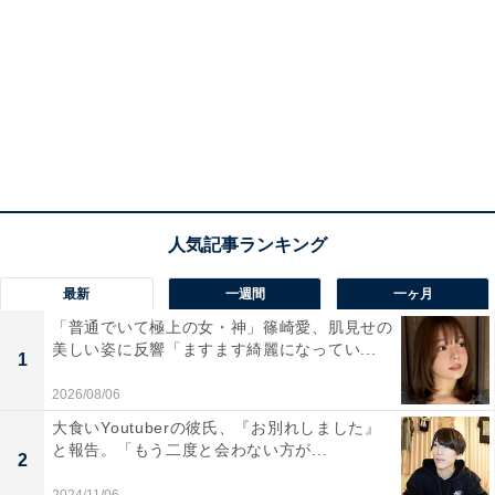
最新
一週間
一ヶ月
「普通でいて極上の女・神」篠崎愛、肌見せの
美しい姿に反響「ますます綺麗になってい...
1
2026/08/06
大食いYoutuberの彼氏、『お別れしました』
と報告。「もう二度と会わない方が...
2