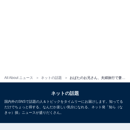
All About ニュース
ネットの話題
おばたのお兄さん、夫婦旅行で妻・山崎アナのマタニティフォト公開！ 「奥さま愛してるがダダ漏れ」
ネットの話題
国内外のSNSで話題の人＆トピックをタイムリーにお届けします。知ってる
だけでちょっと得する、なんだか楽しい気分になれる、ネット発「知ら（な
きゃ）損」ニュースが盛りだくさん。