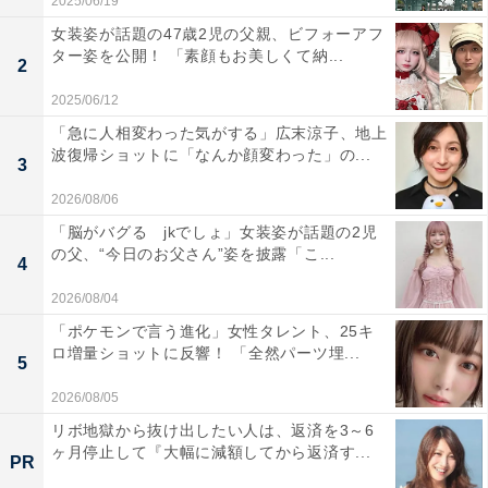
2025/06/19
女装姿が話題の47歳2児の父親、ビフォーアフ
ター姿を公開！ 「素顔もお美しくて納...
2
2025/06/12
「急に人相変わった気がする」広末涼子、地上
波復帰ショットに「なんか顔変わった」の...
3
2026/08/06
「脳がバグる jkでしょ」女装姿が話題の2児
の父、“今日のお父さん”姿を披露「こ...
4
2026/08/04
「ポケモンで言う進化」女性タレント、25キ
ロ増量ショットに反響！ 「全然パーツ埋...
5
2026/08/05
リボ地獄から抜け出したい人は、返済を3～6
ヶ月停止して『大幅に減額してから返済す...
PR