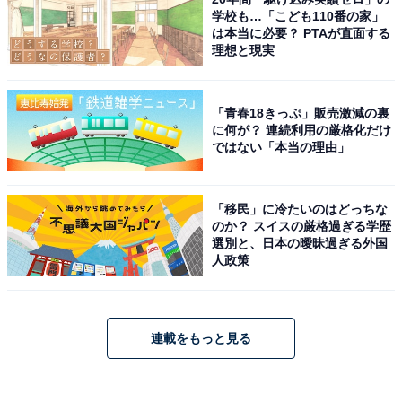
学校も…「こども110番の家」
は本当に必要？ PTAが直面する
理想と現実
「青春18きっぷ」販売激減の裏
に何が？ 連続利用の厳格化だけ
ではない「本当の理由」
「移民」に冷たいのはどっちな
のか？ スイスの厳格過ぎる学歴
選別と、日本の曖昧過ぎる外国
人政策
連載をもっと見る