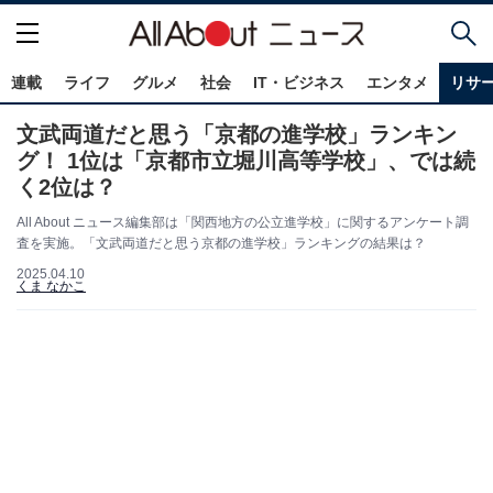
連載
ライフ
グルメ
社会
IT・ビジネス
エンタメ
リサ
文武両道だと思う「京都の進学校」ランキン
グ！ 1位は「京都市立堀川高等学校」、では続
く2位は？
All About ニュース編集部は「関西地方の公立進学校」に関するアンケート調
査を実施。「文武両道だと思う京都の進学校」ランキングの結果は？
2025.04.10
くま なかこ