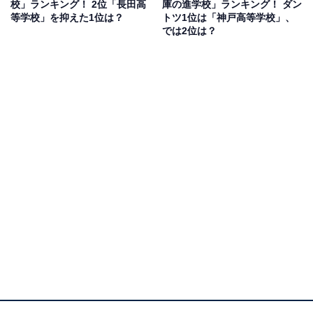
校」ランキング！ 2位「長田高
庫の進学校」ランキング！ ダン
等学校」を抑えた1位は？
トツ1位は「神戸高等学校」、
では2位は？
1位：京都市立堀川高等学校／40票
1位にランクインしたのは、京都市立堀川高等学校で
す。京都屈指の進学校で、例年約6割の生徒が国公立大