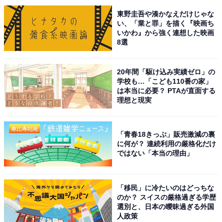
東野圭吾や湊かなえだけじゃな
い、「業と罪」を描く『映画ち
いかわ』から強く連想した映画
8選
20年間「駆け込み実績ゼロ」の
こちらもおすすめ
学校も…「こども110番の家」
文武両道だと思う「大阪の進学校」ランキン
は本当に必要？ PTAが直面する
グ！ 2位「天王寺高等学校」を抑えた1位は？
理想と現実
「青春18きっぷ」販売激減の裏
に何が？ 連続利用の厳格化だけ
ではない「本当の理由」
「移民」に冷たいのはどっちな
1
2
のか？ スイスの厳格過ぎる学歴
選別と、日本の曖昧過ぎる外国
人政策