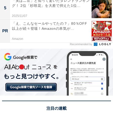
この記事の筆者：くま なかこ プロフィール
「実は二世」と知って驚いたタレントランキン
グ！ 2位「杉咲花」を大差で抑えた1位...
編集プロダクション出身のフリーランスエディター。編
5
集・執筆・校閲・SNS運用担当として月間120本以上の
2025/11/07
コンテンツ制作に携わっています。得意なジャンルはラ
「え、こんなセールやってたの？」80％OFF
イフスタイル・金融・育児・エンタメ関連。
以上が続々登場！Amazonの本気が...
PR
Amazon
Recommended by
5位までの全ランキング結果を見
次ページ
る
注目の連載