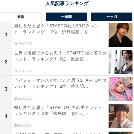
学に進学します。
アリーナと呼ばれる体育館や、砂入り人工芝のグラウン
最新
一週間
一ヶ月
ドとテニスコートなど、部活動の設備も充実。勉強と部
癒し系だと思う「STARTO社の30代タレン
ト」ランキング！ 2位「伊野尾慧」を...
活動や学校行事との両立を目指す「二兎を追う」風土が
1
あります。
2026/08/07
世界で活躍できると思う「STARTO社の若手タ
回答コメントでは「多くの学生が京都大学に進学してい
レント」ランキング！ 2位「目黒蓮...
2
る高校ですが、クラブ活動も盛んで、学校自体が文武両
2026/08/07
道を推奨しているからです」（50代男性／大阪府）、
「パフォーマンスがすごいと思うSTARTO社タ
「陸上がマジで強い」（20代男性／京都府）、「京大実
レント」ランキング！ 2位「佐久間...
3
績が良い」（50代男性／埼玉県）などの声が集まりまし
2026/08/06
た。
癒し系だと思う「STARTO社の若手タレント」
ランキング！ 2位「松島聡」を抑え...
4
※回答コメントは原文ママです
2026/08/05