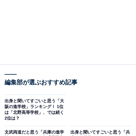
2位にランクインしたのは、洛北高等学校です。京都第
一中学校を前身とし、創立155年を迎える伝統校。
「普通科文理コース」「普通科スポーツ総合専攻」「サ
イエンス科（中高一貫コース）」の3つの特色あるコー
スを有し、独自の選択科目群を設定しています。陸上競
技部や弓道部、女子ハンドボール部など全国大会に出場
している部活も多く、文武両道です。
編集部が選ぶおすすめ記事
回答者からは「よくニュースとかで聞いたような気がし
出身と聞いてすごいと思う「大
た」（20代女性／東京都）、「インターハイにもよく出
阪の進学校」ランキング！ 1位
ているから」（50代男性／兵庫県）、「頭が良くてスポ
は「北野高等学校」、では続く
ーツも盛んなイメージなので」（40代女性／大阪府）と
2位は？
いったコメントが寄せられています。
文武両道だと思う「兵庫の進学
出身と聞いてすごいと思う「兵