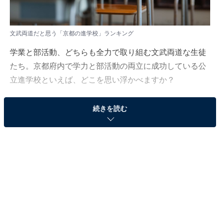
文武両道だと思う「京都の進学校」ランキング
学業と部活動、どちらも全力で取り組む文武両道な生徒
たち。京都府内で学力と部活動の両立に成功している公
立進学校といえば、どこを思い浮かべますか？
All About ニュース編集部は2月27日～3月23日の期間、
続きを読む
全国10～60代の男女116人を対象に「関西地方の公立進
学校」に関するアンケート調査を実施しました。今回は
その中から「文武両道だと思う京都の進学校」ランキン
グを紹介します！
＞5位までの全ランキング結果
2位：洛北高等学校／29票