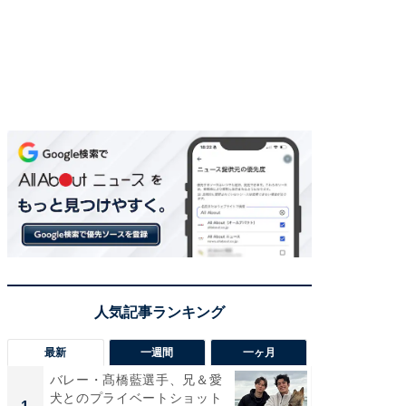
最新
一週間
一ヶ月
バレー・髙橋藍選手、兄＆愛
「さす
犬とのプライベートショット
は」高