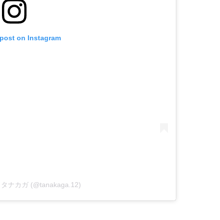
 post on Instagram
by タナカガ (@tanakaga.12)