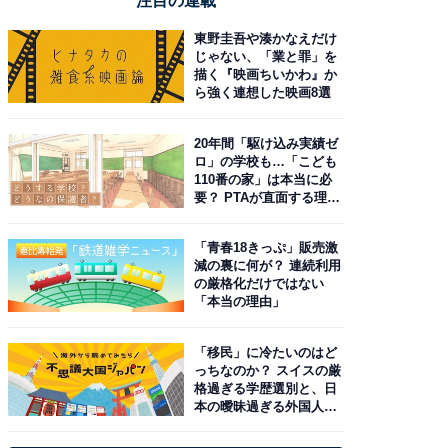
注目の連載
東野圭吾や湊かなえだけ
じゃない、「業と罪」を
描く『映画ちいかわ』か
ら強く連想した映画8選
20年間「駆け込み実績ゼ
ロ」の学校も…「こども
110番の家」は本当に必
要？ PTAが直面する理想
と現実
「青春18きっぷ」販売激
減の裏に何が？ 連続利用
の厳格化だけではない
「本当の理由」
「移民」に冷たいのはど
っちなのか？ スイスの厳
格過ぎる学歴選別と、日
本の曖昧過ぎる外国人政
策