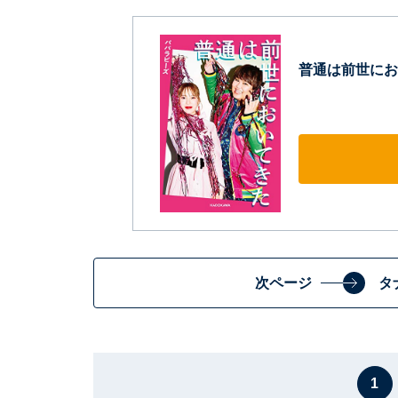
普通は前世にお
次ページ
タ
1