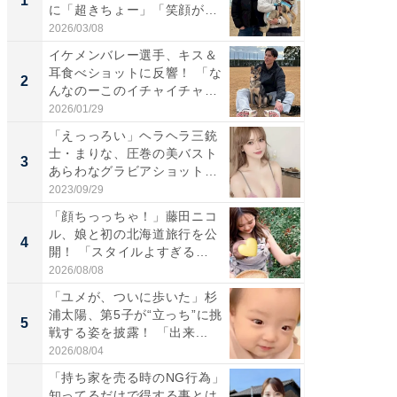
1
1
に「超きちょー」「笑顔が見
災地を
れ...
「カ...
2026/03/08
2026/08/0
イケメンバレー選手、キス＆
「え、
耳食べショットに反響！ 「な
芸人、2
2
2
んなのーこのイチャイチャ
エットに
感...
2026/01/29
2026/08/0
「えっっろい」ヘラヘラ三銃
「脚が
士・まりな、圧巻の美バスト
横川尚
3
3
あらわなグラビアショット公
ムキな姿
開...
刃...
2023/09/29
2026/08/0
「顔ちっっちゃ！」藤田ニコ
「脳がバ
ル、娘と初の北海道旅行を公
装姿が話
4
4
開！ 「スタイルよすぎる
のお父さ
よ〜...
2026/08/08
2026/08/0
「ユメが、ついに歩いた」杉
「急に
浦太陽、第5子が“立っち”に挑
る」広
5
5
戦する姿を披露！ 「出来...
ョット
た」の..
2026/08/04
2026/08/0
「持ち家を売る時のNG行為」
「持ち家
知ってるだけで得する事とは
知って