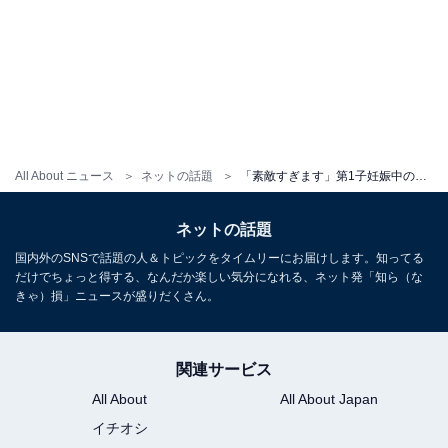
All About ニュース
ネットの話題
「素敵すぎます」第1子妊娠中のタナカガ、夫との密着ツーショットに反響！ 「こっちまで幸せになる」
ネットの話題
国内外のSNSで話題の人＆トピックをタイムリーにお届けします。知ってる
だけでちょっと得する、なんだか楽しい気分になれる、ネット発「知ら（な
きゃ）損」ニュースが盛りだくさん。
関連サービス
All About
All About Japan
イチオシ