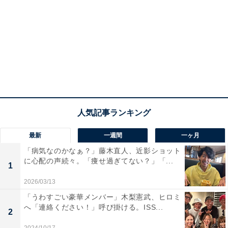
最新
一週間
一ヶ月
「病気なのかなぁ？」藤木直人、近影ショット
に心配の声続々。「痩せ過ぎてない？」「...
1
2026/03/13
「うわすごい豪華メンバー」木梨憲武、ヒロミ
へ「連絡ください！」呼び掛ける。ISS...
2