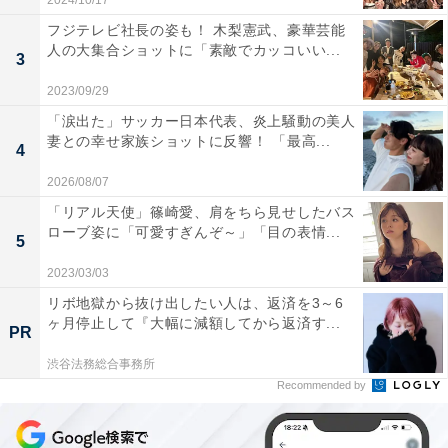
2024/10/17
フジテレビ社長の姿も！ 木梨憲武、豪華芸能
人の大集合ショットに「素敵でカッコいい...
3
2023/09/29
「涙出た」サッカー日本代表、炎上騒動の美人
妻との幸せ家族ショットに反響！ 「最高...
4
2026/08/07
「リアル天使」篠崎愛、肩をちら見せしたバス
ローブ姿に「可愛すぎんぞ～」「目の表情...
5
2023/03/03
リボ地獄から抜け出したい人は、返済を3～6
ヶ月停止して『大幅に減額してから返済す...
PR
渋谷法務総合事務所
Recommended by