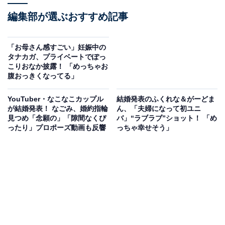
編集部が選ぶおすすめ記事
「お母さん感すごい」妊娠中の
タナカガ、プライベートでぽっ
こりおなか披露！ 「めっちゃお
腹おっきくなってる」
YouTuber・なこなこカップル
結婚発表のふくれな＆がーどま
が結婚発表！ なごみ、婚約指輪
ん、「夫婦になって初ユニ
見つめ「念願の」「隙間なくぴ
バ」“ラブラブ”ショット！ 「め
ったり」プロポーズ動画も反響
っちゃ幸せそう」