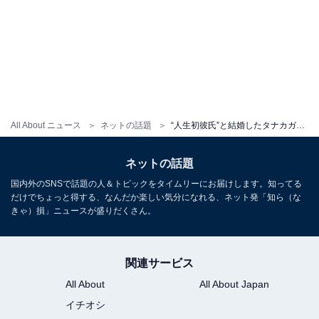
All About ニュース
ネットの話題
“人生初彼氏”と結婚したタナカガ、結婚式ショット公開！ 「いや。可愛すぎるな。さすがに」「まじで綺麗」
ネットの話題
国内外のSNSで話題の人＆トピックをタイムリーにお届けします。知ってる
だけでちょっと得する、なんだか楽しい気分になれる、ネット発「知ら（な
きゃ）損」ニュースが盛りだくさん。
関連サービス
All About
All About Japan
イチオシ