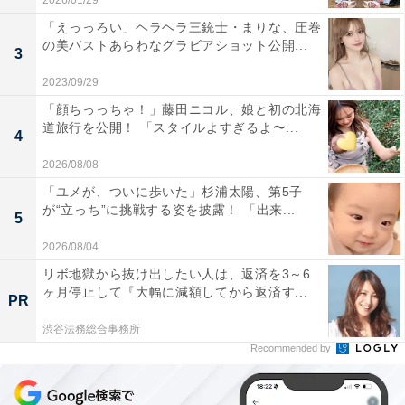
2026/01/29
「えっっろい」ヘラヘラ三銃士・まりな、圧巻
の美バストあらわなグラビアショット公開...
3
2023/09/29
「顔ちっっちゃ！」藤田ニコル、娘と初の北海
道旅行を公開！ 「スタイルよすぎるよ〜...
4
2026/08/08
「ユメが、ついに歩いた」杉浦太陽、第5子
が“立っち”に挑戦する姿を披露！ 「出来...
5
2026/08/04
リボ地獄から抜け出したい人は、返済を3～6
ヶ月停止して『大幅に減額してから返済す...
PR
渋谷法務総合事務所
Recommended by