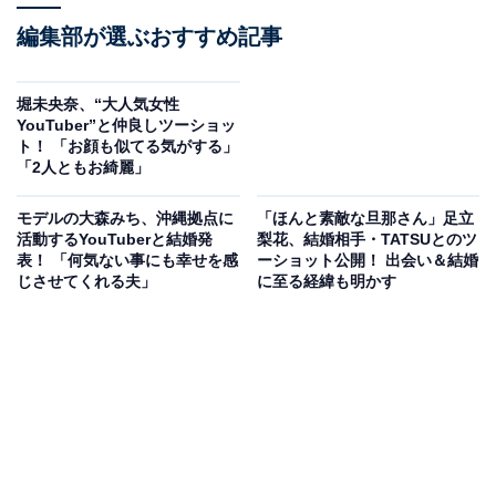
編集部が選ぶおすすめ記事
堀未央奈、“大人気女性
YouTuber”と仲良しツーショッ
ト！ 「お顔も似てる気がする」
「2人ともお綺麗」
モデルの大森みち、沖縄拠点に
「ほんと素敵な旦那さん」足立
活動するYouTuberと結婚発
梨花、結婚相手・TATSUとのツ
表！ 「何気ない事にも幸せを感
ーショット公開！ 出会い＆結婚
じさせてくれる夫」
に至る経緯も明かす