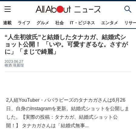
連載
ライフ
グルメ
社会
IT・ビジネス
エンタメ
リサ
“人生初彼氏”と結婚したタナカガ、結婚式シ
ョット公開！ 「いや。可愛すぎるな。さすが
に」「まじで綺麗」
2023.06.27
橋酒 瑛麗瑠
2人組YouTuber・パパラピーズのタナカガさんは6月26
日、自身のInstagramを更新。結婚式ショットを公開しま
した。【実際の投稿：タナカガ、結婚式ショット公
開！】 タナカガさんは「結婚式無事...