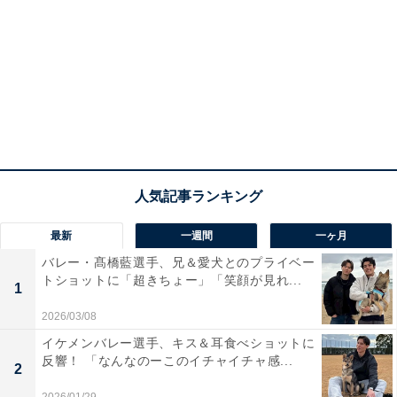
最新
一週間
一ヶ月
バレー・髙橋藍選手、兄＆愛犬とのプライベー
トショットに「超きちょー」「笑顔が見れ...
1
2026/03/08
イケメンバレー選手、キス＆耳食べショットに
反響！ 「なんなのーこのイチャイチャ感...
2