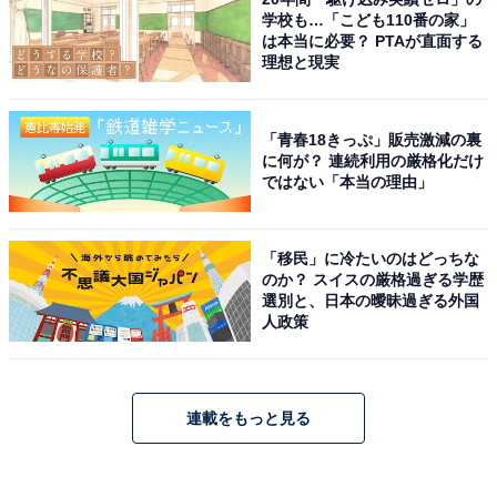
学校も…「こども110番の家」
は本当に必要？ PTAが直面する
理想と現実
「青春18きっぷ」販売激減の裏
に何が？ 連続利用の厳格化だけ
ではない「本当の理由」
「移民」に冷たいのはどっちな
のか？ スイスの厳格過ぎる学歴
選別と、日本の曖昧過ぎる外国
人政策
連載をもっと見る