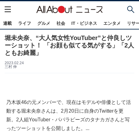
連載
ライフ
グルメ
社会
IT・ビジネス
エンタメ
リサ
堀未央奈、“大人気女性YouTuber”と仲良しツ
ーショット！ 「お顔も似てる気がする」「2人
ともお綺麗」
2023.02.24
三村 伸
乃木坂46の元メンバーで、現在はモデルや俳優として活
動する堀未央奈さんは、2月20日に自身のTwitterを更
新。2人組YouTuber・パパラピーズのタナカガさんと写
ったツーショットを公開しました。...