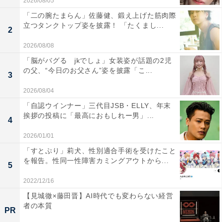
2026/08/05
「二の腕たまらん」佐藤健、鍛え上げた筋肉際
立つタンクトップ姿を披露！ 「たくまし...
2
2026/08/08
「脳がバグる jkでしょ」女装姿が話題の2児
の父、“今日のお父さん”姿を披露「こ...
3
2026/08/04
「自認ウインナー」三代目JSB・ELLY、年末
挨拶の投稿に「最高におもしれー男」...
4
2026/01/01
「すとぷり」莉犬、性別適合手術を受けたこと
を報告。性同一性障害カミングアウトから...
5
2022/12/16
【見城徹×藤田晋】AI時代でも変わらない経営
者の本質
PR