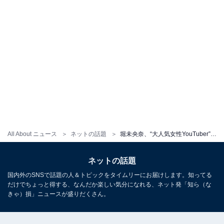
All About ニュース
ネットの話題
堀未央奈、“大人気女性YouTuber”と仲良しツーショット！ 「お顔も似てる気がする」「2人ともお綺麗」
ネットの話題
国内外のSNSで話題の人＆トピックをタイムリーにお届けします。知ってる
だけでちょっと得する、なんだか楽しい気分になれる、ネット発「知ら（な
きゃ）損」ニュースが盛りだくさん。