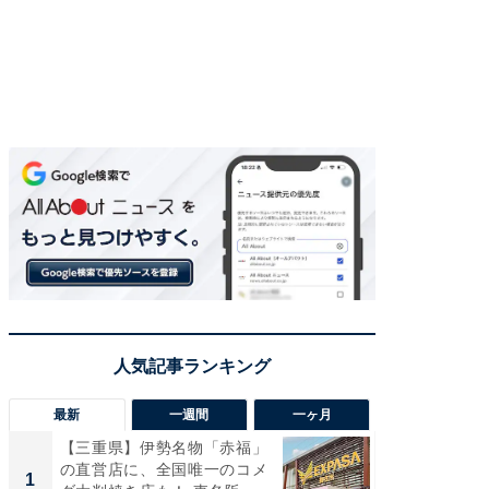
最新
一週間
一ヶ月
【三重県】伊勢名物「赤福」
【兵庫
の直営店に、全国唯一のコメ
ーメン
1
1