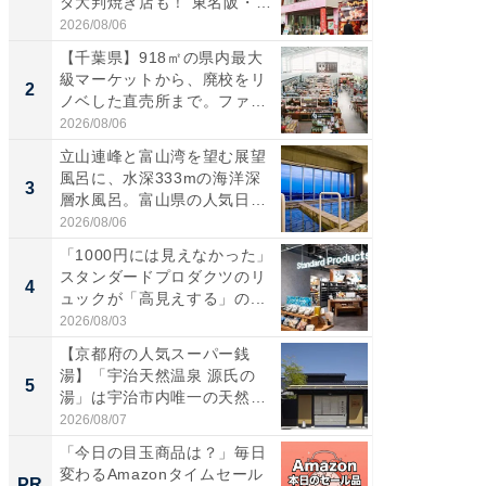
ダ大判焼き店も！ 東名阪・
再現した
伊...
道...
2026/08/06
2026/08/0
【千葉県】918㎡の県内最大
【三重
級マーケットから、廃校をリ
の直営
2
2
ノベした直売所まで。ファ
ダ大判焼
ー...
伊...
2026/08/06
2026/08/0
立山連峰と富山湾を望む展望
【千葉県
風呂に、水深333mの海洋深
級マー
3
3
層水風呂。富山県の人気日
ノベし
帰...
ー...
2026/08/06
2026/08/0
「1000円には見えなかった」
立山連
スタンダードプロダクツのリ
風呂に、
4
4
ュックが「高見えする」の...
層水風
帰...
2026/08/03
2026/08/0
【京都府の人気スーパー銭
「これ
湯】「宇治天然温泉 源氏の
ダイソ
5
5
湯」は宇治市内唯一の天然温
リーバ
泉と...
わ...
2026/08/07
2026/08/0
「今日の目玉商品は？」毎日
頑張ら
変わるAmazonタイムセール
にくい
PR
PR