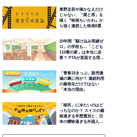
東野圭吾や湊かなえだけ
じゃない、「業と罪」を
描く『映画ちいかわ』か
ら強く連想した映画8選
20年間「駆け込み実績ゼ
ロ」の学校も…「こども
110番の家」は本当に必
要？ PTAが直面する理想
と現実
「青春18きっぷ」販売激
減の裏に何が？ 連続利用
の厳格化だけではない
「本当の理由」
「移民」に冷たいのはど
っちなのか？ スイスの厳
格過ぎる学歴選別と、日
本の曖昧過ぎる外国人政
策