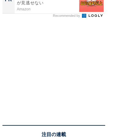
が見逃せない
Amazon
森永乳業
Recommended by
注目の連載