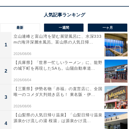
最新
一週間
一ヶ月
立山連峰と富山湾を望む展望風呂に、水深333
mの海洋深層水風呂。富山県の人気日帰...
1
2026/08/06
【兵庫県】「世界一忙しいラーメン」に、龍野
の城下町を再現したSAも。山陽自動車道...
2
2026/08/04
【三重県】伊勢名物「赤福」の直営店に、全国
唯一のコメダ大判焼き店も！ 東名阪・伊...
3
2026/08/06
【山梨県の人気日帰り温泉】「山梨日帰り温泉
源泉かけ流しの湯 桜湯」は源泉かけ流...
4