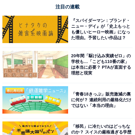
注目の連載
『スパイダーマン：ブランド・
ニュー・デイ』が「史上もっと
も優しいヒーロー映画」になっ
た理由。予習したい作品は？
20年間「駆け込み実績ゼロ」の
学校も…「こども110番の家」
は本当に必要？ PTAが直面する
理想と現実
「青春18きっぷ」販売激減の裏
に何が？ 連続利用の厳格化だけ
ではない「本当の理由」
「移民」に冷たいのはどっちな
のか？ スイスの厳格過ぎる学歴