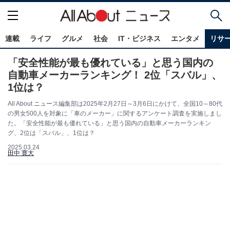
連載
ライフ
グルメ
社会
IT・ビジネス
エンタメ
リサ
「安全性能が最も優れている」と思う国内の
自動車メーカーランキング！ 2位「スバル」、
1位は？
All About ニュース編集部は2025年2月27日～3月6日にかけて、全国10～80代
の男女500人を対象に「車のメーカー」に関するアンケート調査を実施しまし
た。「安全性能が最も優れている」と思う国内の自動車メーカーランキン
グ、2位は「スバル」、1位は？
2025.03.24
田中 寛大