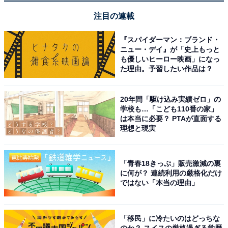
注目の連載
『スパイダーマン：ブランド・
ニュー・デイ』が「史上もっと
も優しいヒーロー映画」になっ
た理由。予習したい作品は？
20年間「駆け込み実績ゼロ」の
学校も…「こども110番の家」
は本当に必要？ PTAが直面する
理想と現実
「青春18きっぷ」販売激減の裏
こちらもおすすめ
に何が？ 連続利用の厳格化だけ
「エコフレンドリー」なイメージがある国内の
ではない「本当の理由」
自動車メーカーランキング！ 2位「日産」、1位
は？
「移民」に冷たいのはどっちな
のか？ スイスの厳格過ぎる学歴