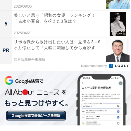
2026/08/05
美しいと思う「昭和の女優」ランキング！
「吉永小百合」を抑えた1位は？
5
2025/04/21
リボ地獄から抜け出したい人は、返済を3～6
ヶ月停止して『大幅に減額してから返済す...
PR
渋谷法務総合事務所
Recommended by
スバル ヒコーキ野郎が作ったクルマ
Amazonで見る
次ページ
8位までのランキング結果を見る