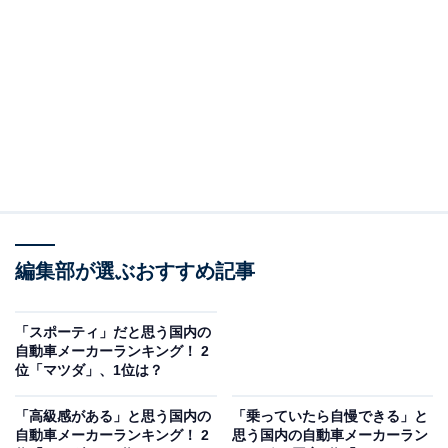
オールアバウトに還元されることがあります。
2位：スバル／126票
2位は「スバル」でした。スバルの先進的な運転支援シ
ステム「アイサイト」の衝突回避技術や自動ブレーキ機
能は、多くの回答者から高い支持を得ています。さら
に、レヴォーグなどの車種が安全性の高い車として挙げ
られており、CMなどを通じた安全性能の訴求も印象に
残っているようです。
編集部が選ぶおすすめ記事
回答者からは「スバルのアイサイトの衝突回避が唯一無
二の安全性能のイメージ」（20代女性／富山県）、「ス
「スポーティ」だと思う国内の
自動車メーカーランキング！ 2
バルのアイサイトは先進技術であり、他のメーカーの衝
位「マツダ」、1位は？
突防止システムに比べて性能が高いと感じる」（20代男
性／三重県）、「アイサイトXという高度な運転支援機
「高級感がある」と思う国内の
「乗っていたら自慢できる」と
自動車メーカーランキング！ 2
思う国内の自動車メーカーラン
能を搭載したレヴォーグがあるからです」（60代女性／