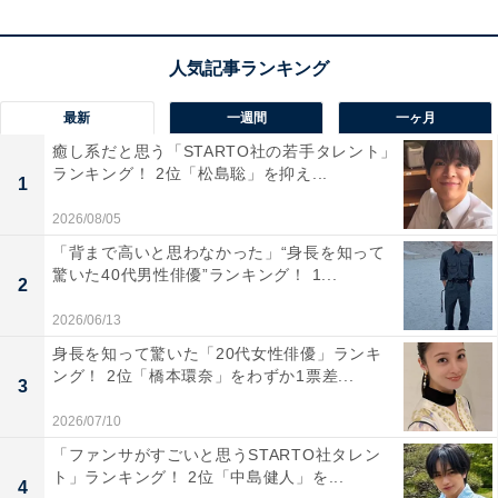
Sense（TSS）をはじめとする先進安全技術の充実度が
支持されており、衝突防止機能や安定した走行性能が高
く評価されています。また、世界的な自動車メーカーと
しての信頼性の高さに加え、ボディの頑丈さや耐久性の
最新
一週間
一ヶ月
面でも高い評価を受けています。
癒し系だと思う「STARTO社の若手タレント」
ランキング！ 2位「松島聡」を抑え...
1
回答者からは「技術力があって信頼度が高いから」（40
2026/08/05
代男性／神奈川県）、「トヨタ車の衝突実験のテストと
「背まで高いと思わなかった」“身長を知って
かはかなりの精度があると思うし、耐久性があると思う
驚いた40代男性俳優”ランキング！ 1...
2
ので」（30代男性／大阪府）、「世界的にいろいろな国
2026/06/13
で売れているので様々な基準での開発が進んでいると思
身長を知って驚いた「20代女性俳優」ランキ
う」（30代女性／長野県）などのコメントが寄せられて
ング！ 2位「橋本環奈」をわずか1票差...
3
いました。
2026/07/10
「ファンサがすごいと思うSTARTO社タレン
※回答コメントは原文ママです
ト」ランキング！ 2位「中島健人」を...
4