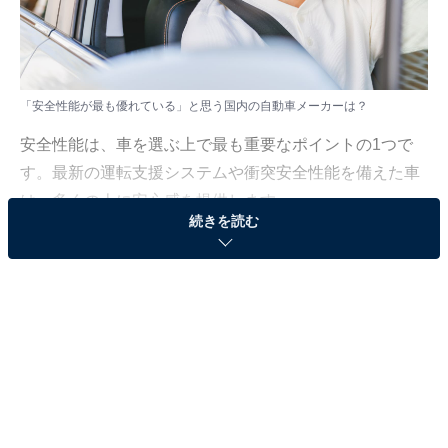
「安全性能が最も優れている」と思う国内の自動車メーカーは？
安全性能は、車を選ぶ上で最も重要なポイントの1つで
す。最新の運転支援システムや衝突安全性能を備えた車
は、多くの人に安心感を提供します。
続きを読む
All About ニュース編集部は、全国10～80代の男女500人
を対象に「安全性能が最も優れている」と思う国内の自
動車メーカーについて調査を実施しました。その結果を
ランキング形式でご紹介します！
＞8位までの全ランキング結果を見る
※本記事で紹介している商品の購入やサービスの利用により、売上の一部が