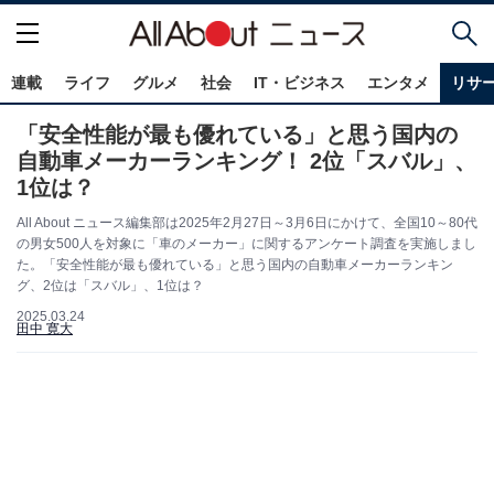
連載
ライフ
グルメ
社会
IT・ビジネス
エンタメ
リサ
「安全性能が最も優れている」と思う国内の
自動車メーカーランキング！ 2位「スバル」、
1位は？
All About ニュース編集部は2025年2月27日～3月6日にかけて、全国10～80代
の男女500人を対象に「車のメーカー」に関するアンケート調査を実施しまし
た。「安全性能が最も優れている」と思う国内の自動車メーカーランキン
グ、2位は「スバル」、1位は？
2025.03.24
田中 寛大