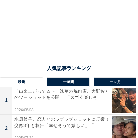
最新
一週間
一ヶ月
「出来上がってる〜」浅草の焼肉店、大野智と
のツーショットを公開！ 「スゴく楽しそ...
1
2026/08/08
水原希子、恋人とのラブラブショットに反響！
交際3年も報告「幸せそうで嬉しい」「...
2