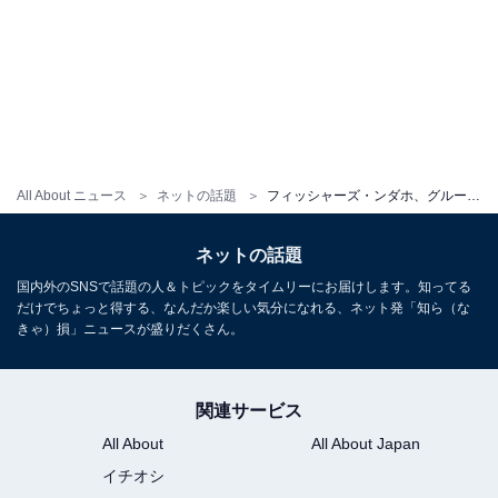
All About ニュース
ネットの話題
フィッシャーズ・ンダホ、グループ結成15周年＆ダーマの誕生日を祝福！ 「本当におめでたい日」
ネットの話題
国内外のSNSで話題の人＆トピックをタイムリーにお届けします。知ってる
だけでちょっと得する、なんだか楽しい気分になれる、ネット発「知ら（な
きゃ）損」ニュースが盛りだくさん。
関連サービス
All About
All About Japan
イチオシ