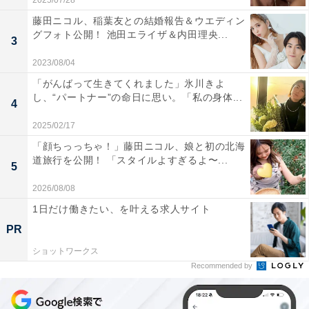
2025/07/28
藤田ニコル、稲葉友との結婚報告＆ウエディン
グフォト公開！ 池田エライザ＆内田理央...
3
2023/08/04
「がんばって生きてくれました」氷川きよ
し、“パートナー”の命日に思い。「私の身体...
4
2025/02/17
「顔ちっっちゃ！」藤田ニコル、娘と初の北海
道旅行を公開！ 「スタイルよすぎるよ〜...
5
2026/08/08
1日だけ働きたい、を叶える求人サイト
PR
ショットワークス
Recommended by