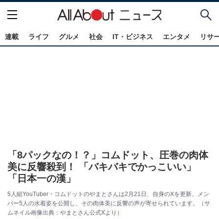
連載
ライフ
グルメ
社会
IT・ビジネス
エンタメ
リサ
「8パックなの！？」コムドット、圧巻の肉体
美に反響殺到！ 「バキバキでかっこいい」
「日本一の漢」
5人組YouTuber・コムドットのやまとさんは2月21日、自身のXを更新。メン
バー5人の水着姿を公開し、その肉体美に反響の声が寄せられています。（サ
ムネイル画像出典：やまとさん公式Xより）