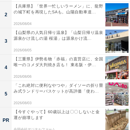
【兵庫県】「世界一忙しいラーメン」に、龍野
の城下町を再現したSAも。山陽自動車道...
2
2026/08/04
【山梨県の人気日帰り温泉】「山梨日帰り温泉
源泉かけ流しの湯 桜湯」は源泉かけ流...
3
2026/08/05
【三重県】伊勢名物「赤福」の直営店に、全国
唯一のコメダ大判焼き店も！ 東名阪・伊...
4
2026/08/06
「これ絶対に便利なやつや」ダイソーの折り畳
み式ランドリーバスケットが高評価「使わ...
5
2026/08/03
【今すぐやって】60歳以上は〇〇しないと金
運が崩壊します
PR
合同会社デジタルファーム