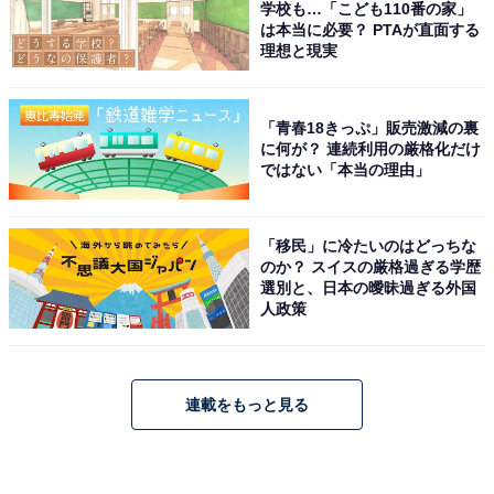
学校も…「こども110番の家」
は本当に必要？ PTAが直面する
理想と現実
「青春18きっぷ」販売激減の裏
に何が？ 連続利用の厳格化だけ
ではない「本当の理由」
「移民」に冷たいのはどっちな
のか？ スイスの厳格過ぎる学歴
選別と、日本の曖昧過ぎる外国
人政策
連載をもっと見る