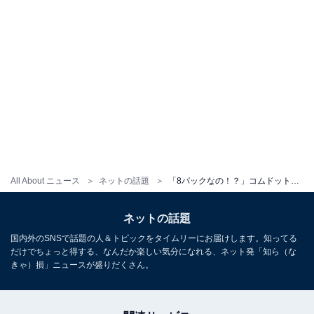
All About ニュース
ネットの話題
「8パックなの！？」コムドット、圧巻の肉体美に反響殺到！ 「バキバキでかっこいい」「日本一の漢」
ネットの話題
国内外のSNSで話題の人＆トピックをタイムリーにお届けします。知ってる
だけでちょっと得する、なんだか楽しい気分になれる、ネット発「知ら（な
きゃ）損」ニュースが盛りだくさん。