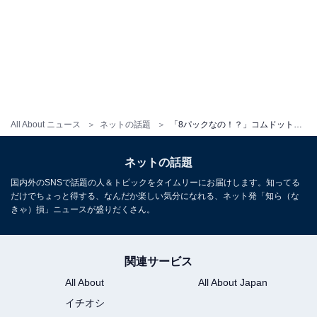
All About ニュース
ネットの話題
「8パックなの！？」コムドット、圧巻の肉体美に反響殺到！ 「バキバキでかっこいい」「日本一の漢」
ネットの話題
国内外のSNSで話題の人＆トピックをタイムリーにお届けします。知ってる
だけでちょっと得する、なんだか楽しい気分になれる、ネット発「知ら（な
きゃ）損」ニュースが盛りだくさん。
関連サービス
All About
All About Japan
イチオシ