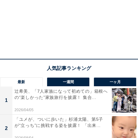
最新
一週間
一ヶ月
辻希美、「7人家族になって初めての」箱根へ
の“楽しかった”家族旅行を披露！ 集合...
1
2026/04/05
「ユメが、ついに歩いた」杉浦太陽、第5子
が“立っち”に挑戦する姿を披露！ 「出来...
2