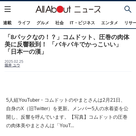
連載
ライフ
グルメ
社会
IT・ビジネス
エンタメ
リサ
「8パックなの！？」コムドット、圧巻の肉体
美に反響殺到！ 「バキバキでかっこいい」
「日本一の漢」
2025.02.25
堀井 ユウ
5人組YouTuber・コムドットのやまとさんは2月21日、
自身のX（旧Twitter）を更新。メンバー5人の水着姿を公
開し、反響を呼んでいます。【写真】コムドットの圧巻
の肉体美やまとさんは「YouT...