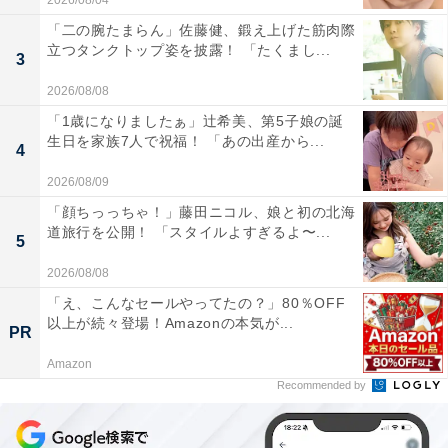
2026/08/04
「二の腕たまらん」佐藤健、鍛え上げた筋肉際
立つタンクトップ姿を披露！ 「たくまし...
3
2026/08/08
「1歳になりましたぁ」辻希美、第5子娘の誕
生日を家族7人で祝福！ 「あの出産から...
4
2026/08/09
「顔ちっっちゃ！」藤田ニコル、娘と初の北海
道旅行を公開！ 「スタイルよすぎるよ〜...
5
2026/08/08
「え、こんなセールやってたの？」80％OFF
以上が続々登場！Amazonの本気が...
PR
Amazon
Recommended by