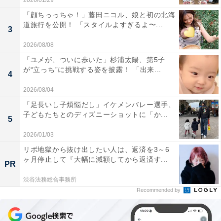
2026/01/29
「顔ちっっちゃ！」藤田ニコル、娘と初の北海
道旅行を公開！ 「スタイルよすぎるよ〜...
3
2026/08/08
「ユメが、ついに歩いた」杉浦太陽、第5子
が“立っち”に挑戦する姿を披露！ 「出来...
4
2026/08/04
「足長いし子煩悩だし」イケメンバレー選手、
子どもたちとのディズニーショットに「か...
5
2026/01/03
リボ地獄から抜け出したい人は、返済を3～6
ヶ月停止して『大幅に減額してから返済す...
PR
渋谷法務総合事務所
Recommended by