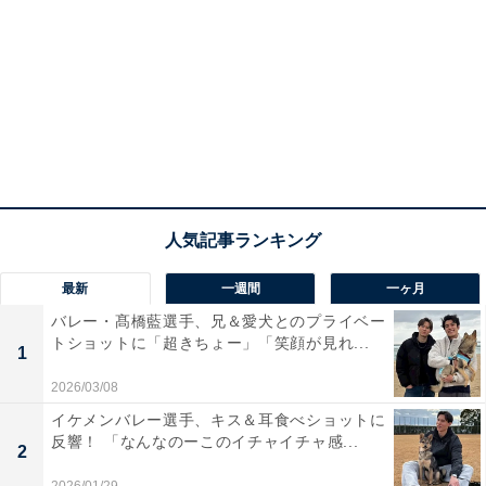
最新
一週間
一ヶ月
バレー・髙橋藍選手、兄＆愛犬とのプライベー
トショットに「超きちょー」「笑顔が見れ...
1
2026/03/08
イケメンバレー選手、キス＆耳食べショットに
反響！ 「なんなのーこのイチャイチャ感...
2