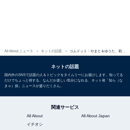
All About ニュース
ネットの話題
コムドット・やまと＆ゆうた、初期メン2人の“BUDDY”ショットに「かっこよすぎです」「最高です」の声
ネットの話題
国内外のSNSで話題の人＆トピックをタイムリーにお届けします。知ってる
だけでちょっと得する、なんだか楽しい気分になれる、ネット発「知ら（な
きゃ）損」ニュースが盛りだくさん。
関連サービス
All About
All About Japan
イチオシ