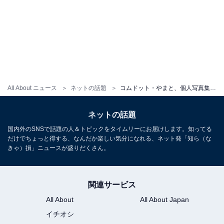
All About ニュース
ネットの話題
コムドット・やまと、個人写真集『LUCY』発売日に思い語る。「本当に苦しい1年でした」2023年の苦しい胸中も
ネットの話題
国内外のSNSで話題の人＆トピックをタイムリーにお届けします。知ってる
だけでちょっと得する、なんだか楽しい気分になれる、ネット発「知ら（な
きゃ）損」ニュースが盛りだくさん。
関連サービス
All About
All About Japan
イチオシ