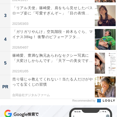
2024/10/17
「リアル天使」篠崎愛、肩をちら見せしたバス
ローブ姿に「可愛すぎんぞ～」「目の表情...
3
2023/03/03
「ガリガリやんけ」空気階段・鈴木もぐら、マ
イナス38kg！ 衝撃のビフォーアフタ...
4
2026/04/07
篠崎愛、豊満な胸元あらわなセクシー写真に
「大変けしからんです」「天下一の美女です...
5
2022/01/05
売り場じゃ教えてくれない！当たる人だけがや
ってる宝くじの習慣
PR
合同会社デジタルファーム
Recommended by