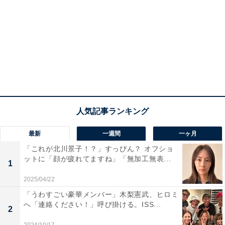
最新
一週間
一ヶ月
「これが北川景子！？」すっぴん？ オフショ
ットに「顔が疲れてますね」「無加工無表...
1
2025/04/22
「うわすごい豪華メンバー」木梨憲武、ヒロミ
へ「連絡ください！」呼び掛ける。ISS...
2