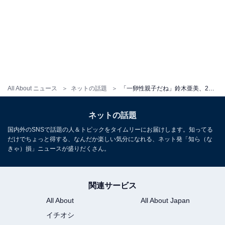
All About ニュース
ネットの話題
「一卵性親子だね」鈴木亜美、2歳娘との顔出しツーショットを公開！ 「アラフォーに見えない」
ネットの話題
国内外のSNSで話題の人＆トピックをタイムリーにお届けします。知ってる
だけでちょっと得する、なんだか楽しい気分になれる、ネット発「知ら（な
きゃ）損」ニュースが盛りだくさん。
関連サービス
All About
All About Japan
イチオシ