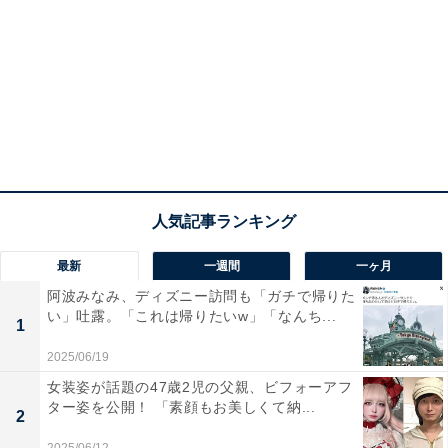
最新
一週間
一ヶ月
阿波みなみ、ディズニー訪問も「ガチで帰りた
い」吐露。「これは帰りたいw」「なんち...
1
2025/06/19
女装姿が話題の47歳2児の父親、ビフォーアフ
ター姿を公開！ 「素顔もお美しくて納...
2