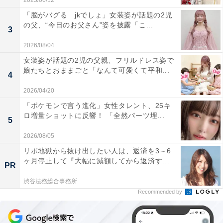
2025/06/12
「脳がバグる jkでしょ」女装姿が話題の2児
の父、“今日のお父さん”姿を披露「こ...
3
2026/08/04
女装姿が話題の2児の父親、フリルドレス姿で
娘たちとおままごと「なんて可愛くて平和...
4
2026/04/20
「ポケモンで言う進化」女性タレント、25キ
ロ増量ショットに反響！ 「全然パーツ埋...
5
2026/08/05
リボ地獄から抜け出したい人は、返済を3～6
ヶ月停止して『大幅に減額してから返済す...
PR
渋谷法務総合事務所
Recommended by