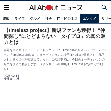
連載
ライフ
グルメ
社会
IT・ビジネス
エンタメ
リサ
【timelesz project】新規ファンも獲得！ “仲
間探し”にとどまらない「タイプロ」の真の魅
力とは
話題を集め続けている、アイドルグループ・timeleszの新メンバーオーディシ
ョン「timelesz project」。オーディションの様子はNetflixで番組として配信
され、多くの人が視聴しています。この記事では、今回のオーディションの
魅力を改めて解説します。（サムネイル画像出典：timelesz project公式Xよ
り）
2025.02.14
ゆるま 小林