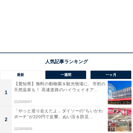
最新
一週間
一ヶ月
【愛知県】無料の動物園＆観光牧場に、市初の
天然温泉も！ 高速道路のハイウェイオア...
1
2026/08/07
「やっと巡り会えたよ」ダイソーの“ちいかわ
ポーチ”が220円で反響。ぬい活＆防災...
2
2026/08/06