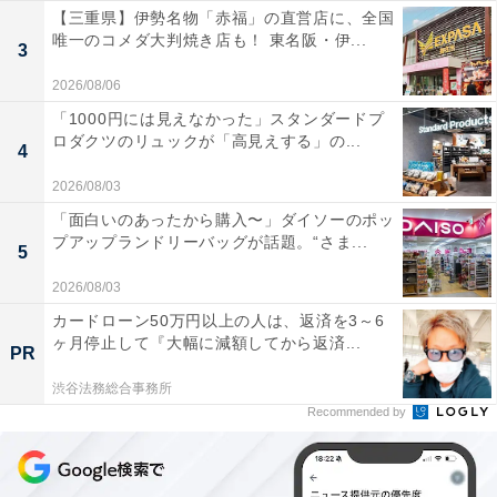
【三重県】伊勢名物「赤福」の直営店に、全国
唯一のコメダ大判焼き店も！ 東名阪・伊...
3
2026/08/06
「1000円には見えなかった」スタンダードプ
ロダクツのリュックが「高見えする」の...
4
2026/08/03
「面白いのあったから購入〜」ダイソーのポッ
プアップランドリーバッグが話題。“さま...
5
2026/08/03
カードローン50万円以上の人は、返済を3～6
ヶ月停止して『大幅に減額してから返済...
PR
渋谷法務総合事務所
Recommended by