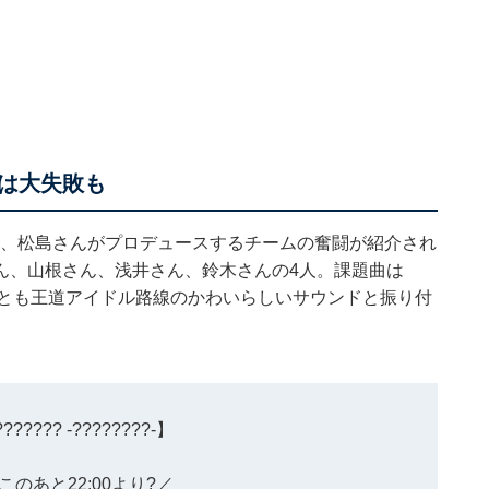
は大失敗も
t3-」では、松島さんがプロデュースするチームの奮闘が紹介され
ん、山根さん、浅井さん、鈴木さんの4人。課題曲は
っとも王道アイドル路線のかわいらしいサウンドと振り付
?????? -????????-】
）このあと22:00より?／