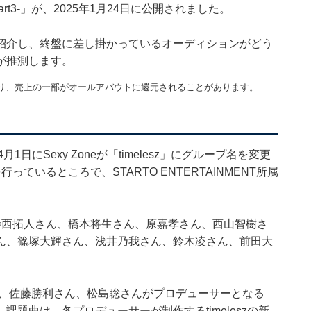
 -Part3-」が、2025年1月24日に公開されました。
紹介し、終盤に差し掛かっているオーディションがどう
が推測します。
り、売上の一部がオールアバウトに還元されることがあります。
4年4月1日にSexy Zoneが「timelesz」にグループ名を変更
ているところで、STARTO ENTERTAINMENT所属
寺西拓人さん、橋本将生さん、原嘉孝さん、西山智樹さ
ん、篠塚大輝さん、浅井乃我さん、鈴木凌さん、前田大
磨さん、佐藤勝利さん、松島聡さんがプロデューサーとなる
題曲は、各プロデューサーが制作するtimeleszの新