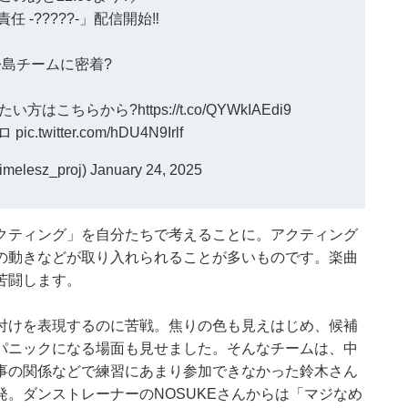
? 責任 -?????-」配信開始‼️
島チームに密着?
たい方はこちらから?
https://t.co/QYWkIAEdi9
ロ
pic.twitter.com/hDU4N9Irlf
timelesz_proj)
January 24, 2025
クティング」を自分たちで考えることに。アクティング
の動きなどが取り入れられることが多いものです。楽曲
苦闘します。
付けを表現するのに苦戦。焦りの色も見えはじめ、候補
パニックになる場面も見せました。そんなチームは、中
事の関係などで練習にあまり参加できなかった鈴木さん
。ダンストレーナーのNOSUKEさんからは「マジなめ