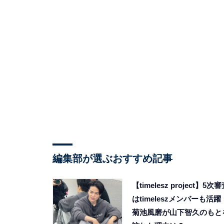
編集部が選ぶおすすめ記事
【timelesz project】5次
はtimeleszメンバーも活躍
菊池風磨が山下智久のもと