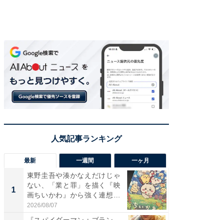
最新
一週間
一ヶ月
東野圭吾や湊かなえだけじゃ
【40代
ない、「業と罪」を描く『映
いと思う
1
1
画ちいかわ』から強く連想し
代タレン
た...
2026/08/07
2026/08/0
『スパイダーマン：ブラン
『スパ