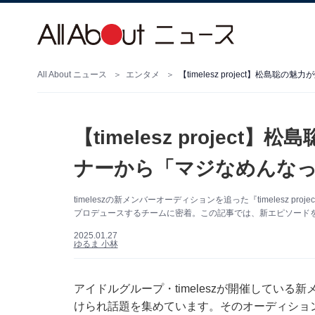
All About ニュース
エンタメ
【timelesz project】松
【timelesz projec
ナーから「マジなめんな
timeleszの新メンバーオーディションを追った『timelesz pr
プロデュースするチームに密着。この記事では、新エピソードを詳しく
2025.01.27
ゆるま 小林
アイドルグループ・timeleszが開催している新メン
けられ話題を集めています。そのオーディションを追った番組