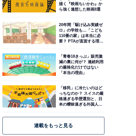
描く『映画ちいかわ』か
ら強く連想した映画8選
20年間「駆け込み実績ゼ
ロ」の学校も…「こども
110番の家」は本当に必
要？ PTAが直面する理想
と現実
「青春18きっぷ」販売激
減の裏に何が？ 連続利用
の厳格化だけではない
「本当の理由」
「移民」に冷たいのはど
っちなのか？ スイスの厳
格過ぎる学歴選別と、日
本の曖昧過ぎる外国人政
策
連載をもっと見る