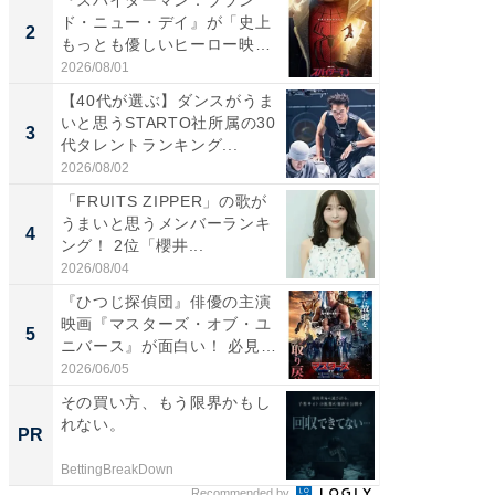
ド・ニュー・デイ』が「史上
ド・ニ
2
2
もっとも優しいヒーロー映
もっと
画」に...
画」に..
2026/08/01
2026/08/0
【40代が選ぶ】ダンスがうま
ワケあ
いと思うSTARTO社所属の30
マ『フ
3
3
代タレントランキング...
演技連発
の...
2026/08/02
2026/08/0
「FRUITS ZIPPER」の歌が
「FRUI
うまいと思うメンバーランキ
うまい
4
4
ング！ 2位「櫻井...
ング！ 2
2026/08/04
2026/08/0
『ひつじ探偵団』俳優の主演
東野圭
映画『マスターズ・オブ・ユ
ない、
5
5
ニバース』が面白い！ 必見
画ちい
で...
た...
2026/06/05
2026/08/0
その買い方、もう限界かもし
競馬予
れない。
書きま
PR
PR
BettingBreakDown
BettingBr
Recommended by