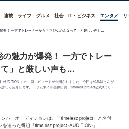
連載
ライフ
グルメ
社会
IT・ビジネス
エンタメ
リ
島聡の魅力が爆発！ 一方でトレーナーから「マジなめんなって」と厳しい声も…
t】松島聡の魅力が爆発！ 一方でトレー
って」と厳しい声も…
oject -AUDITION-』の、新エピソードが公開されました。今回は松島聡さんが
紹介します。（サムネイル画像出典：timelesz project公式Xより）
バーオーディションは、「timelesz project」と名付
『timelesz project -AUDITION-』