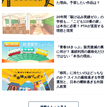
た理由。予習したい作品は？
20年間「駆け込み実績ゼロ」の
学校も…「こども110番の家」
は本当に必要？ PTAが直面する
理想と現実
「青春18きっぷ」販売激減の裏
に何が？ 連続利用の厳格化だけ
ではない「本当の理由」
「移民」に冷たいのはどっちな
のか？ スイスの厳格過ぎる学歴
選別と、日本の曖昧過ぎる外国
人政策