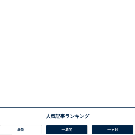
最新
一週間
一ヶ月