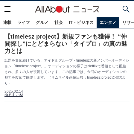
連載
ライフ
グルメ
社会
IT・ビジネス
エンタメ
リサ
【timelesz project】新規ファンも獲得！ “仲
間探し”にとどまらない「タイプロ」の真の魅
力とは
話題を集め続けている、アイドルグループ・timeleszの新メンバーオーディシ
ョン「timelesz project」。オーディションの様子はNetflixで番組として配信
され、多くの人が視聴しています。この記事では、今回のオーディションの
魅力を改めて解説します。（サムネイル画像出典：timelesz project公式Xよ
り）
2025.02.14
ゆるま 小林