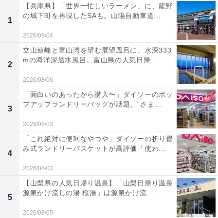
【兵庫県】「世界一忙しいラーメン」に、龍野
の城下町を再現したSAも。山陽自動車道...
1
2026/08/04
立山連峰と富山湾を望む展望風呂に、水深333
mの海洋深層水風呂。富山県の人気日帰...
2
2026/08/06
「面白いのあったから購入〜」ダイソーのポッ
プアップランドリーバッグが話題。“さま...
3
2026/08/03
「これ絶対に便利なやつや」ダイソーの折り畳
み式ランドリーバスケットが高評価「使わ...
4
2026/08/03
【山梨県の人気日帰り温泉】「山梨日帰り温泉
源泉かけ流しの湯 桜湯」は源泉かけ流...
5
2026/08/05