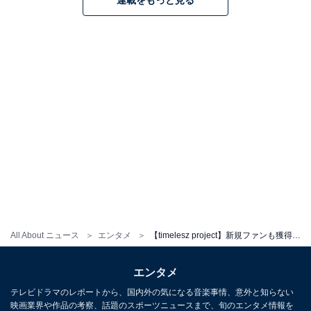
連載をもっと見る
All About ニュース
エンタメ
【timelesz project】新規ファンも獲得！ “仲間探し”にとどまらない「タイプロ」の真の魅力とは
エンタメ
テレビドラマのレポートから、国内外の気になる音楽事情、意外と知らない
映画業界や作品の考察、話題のスポーツニュースまで、旬のエンタメ情報を