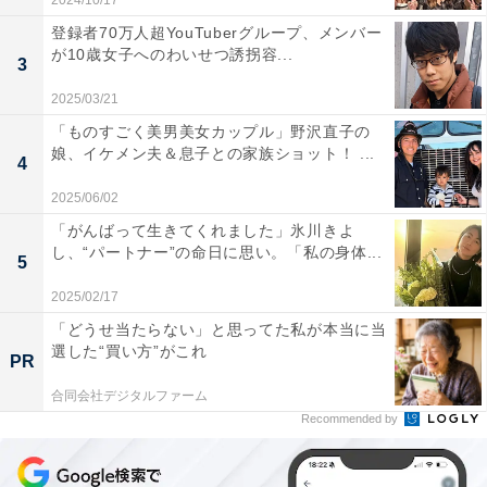
2024/10/17
登録者70万人超YouTuberグループ、メンバー
が10歳女子へのわいせつ誘拐容...
3
2025/03/21
「ものすごく美男美女カップル」野沢直子の
娘、イケメン夫＆息子との家族ショット！ ...
4
2025/06/02
「がんばって生きてくれました」氷川きよ
し、“パートナー”の命日に思い。「私の身体...
5
2025/02/17
「どうせ当たらない」と思ってた私が本当に当
選した“買い方”がこれ
PR
合同会社デジタルファーム
Recommended by