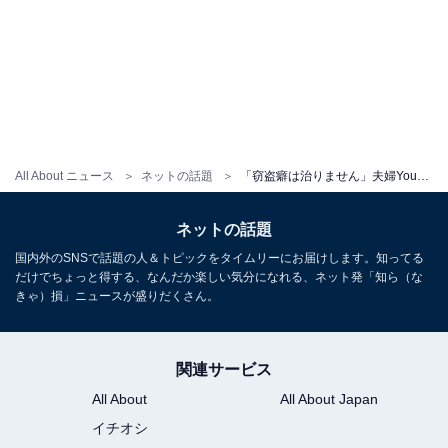
All About ニュース
ネットの話題
「窃盗癖は治りません」夫婦YouTuber、『会社のお金が盗まれました』と明かす。「警察に報告するべき」
ネットの話題
国内外のSNSで話題の人＆トピックをタイムリーにお届けします。知ってる
だけでちょっと得する、なんだか楽しい気分になれる、ネット発「知ら（な
きゃ）損」ニュースが盛りだくさん。
関連サービス
All About
All About Japan
イチオシ