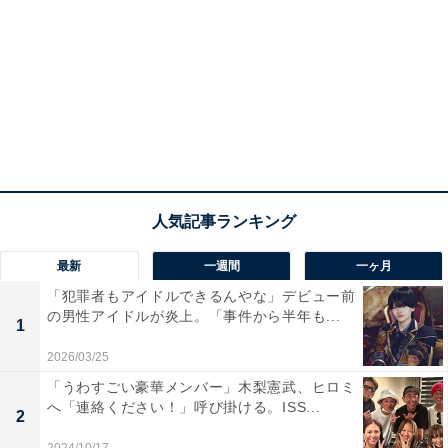
最新
一週間
一ヶ月
「犯罪者もアイドルできるんやな」デビュー前
の男性アイドルが炎上。「事件から半年も...
1
2026/03/25
「うわすごい豪華メンバー」木梨憲武、ヒロミ
へ「連絡ください！」呼び掛ける。ISS...
2