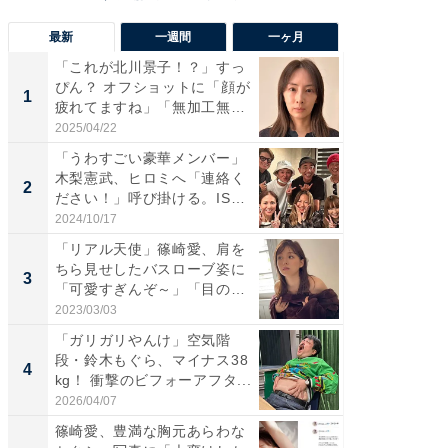
最新
一週間
一ヶ月
「これが北川景子！？」すっ
「さす
ぴん？ オフショットに「顔が
は」高
1
1
疲れてますね」「無加工無
災地を
表...
「カ...
2025/04/22
2026/08/0
「うわすごい豪華メンバー」
「女の
木梨憲武、ヒロミへ「連絡く
介、バ
2
2
ださい！」呼び掛ける。IS
らのプレ
S...
愛...
2024/10/17
2026/08/0
「リアル天使」篠崎愛、肩を
「脚が
ちら見せしたバスローブ姿に
横川尚
3
3
「可愛すぎんぞ～」「目の表
ムキな姿
情...
刃...
2023/03/03
2026/08/0
「ガリガリやんけ」空気階
「え、
段・鈴木もぐら、マイナス38
芸人、2
4
4
kg！ 衝撃のビフォーアフタ...
エットに
2026/04/07
2026/08/0
篠崎愛、豊満な胸元あらわな
「脳がバ