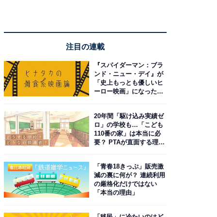
注目の連載
『スパイダーマン：ブラ
ンド・ニュー・デイ』が
「史上もっとも優しいヒ
ーロー映画」になった理
由。予習したい作品は？
20年間「駆け込み実績ゼ
ロ」の学校も…「こども
110番の家」は本当に必
要？ PTAが直面する理想
と現実
「青春18きっぷ」販売激
減の裏に何が？ 連続利用
の厳格化だけではない
「本当の理由」
「移民」に冷たいのはど