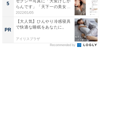
セクシー写真に「大変けしか
装姿が話
5
5
らんです」「天下一の美女で
のお父さ
す...
2022/01/05
2026/08/0
【大人気】ひんやり冷感寝具
「じぃ
で快適な睡眠をあなたに。
い！」
PR
PR
家
アイリスプラザ
株式会社
Recommended by