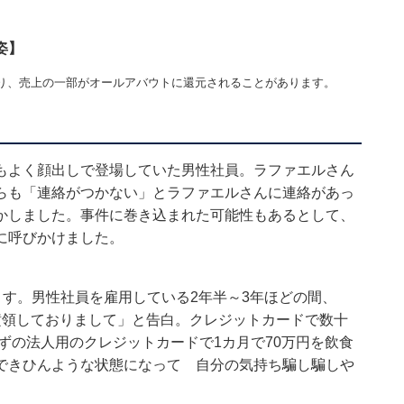
姿】
り、売上の一部がオールアバウトに還元されることがあります。
もよく顔出しで登場していた男性社員。ラファエルさん
らも「連絡がつかない」とラファエルさんに連絡があっ
かしました。事件に巻き込まれた可能性もあるとして、
に呼びかけました。
ます。男性社員を雇用している2年半～3年ほどの間、
横領しておりまして」と告白。クレジットカードで数十
はずの法人用のクレジットカードで1カ月で70万円を飲食
できひんような状態になって 自分の気持ち騙し騙しや