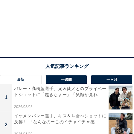
最新
一週間
一ヶ月
バレー・髙橋藍選手、兄＆愛犬とのプライベー
トショットに「超きちょー」「笑顔が見れ...
1
2026/03/08
イケメンバレー選手、キス＆耳食べショットに
反響！ 「なんなのーこのイチャイチャ感...
2