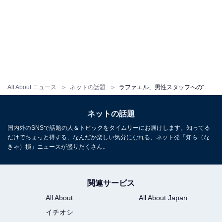
All About ニュース
ネットの話題
ラファエル、男性スタッフへの“ガチな運転指導”に「最高でした！！」「教習所やってほしい」と反響
ネットの話題
国内外のSNSで話題の人＆トピックをタイムリーにお届けします。知ってる
だけでちょっと得する、なんだか楽しい気分になれる、ネット発「知ら（な
きゃ）損」ニュースが盛りだくさん。
関連サービス
All About
All About Japan
イチオシ