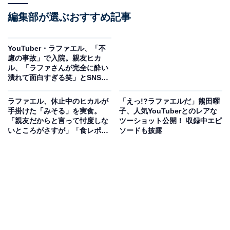
編集部が選ぶおすすめ記事
YouTuber・ラファエル、「不
慮の事故」で入院。親友ヒカ
ル、「ラファさんが完全に酔い
潰れて面白すぎる笑」とSNS投
稿も
ラファエル、休止中のヒカルが
「えっ!?ラファエルだ」熊田曜
手掛けた「みそる」を実食。
子、人気YouTuberとのレアな
「親友だからと言って忖度しな
ツーショット公開！ 収録中エピ
いところがさすが」「食レポガ
ソードも披露
チで上手い」