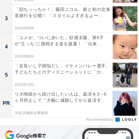
2026/01/29
「顔ちっっちゃ！」藤田ニコル、娘と初の北海
道旅行を公開！ 「スタイルよすぎるよ〜...
3
2026/08/08
「ユメが、ついに歩いた」杉浦太陽、第5子
が“立っち”に挑戦する姿を披露！ 「出来...
4
2026/08/04
「足長いし子煩悩だし」イケメンバレー選手、
子どもたちとのディズニーショットに「か...
5
2026/01/03
リボ地獄から抜け出したい人は、返済を3～6
ヶ月停止して『大幅に減額してから返済す...
PR
渋谷法務総合事務所
Recommended by