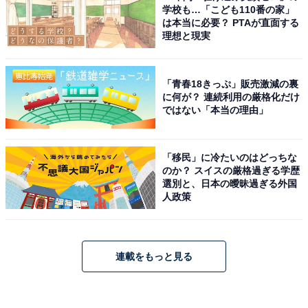
学校も…「こども110番の家」
は本当に必要？ PTAが直面する
理想と現実
「青春18きっぷ」販売激減の裏
に何が？ 連続利用の厳格化だけ
ではない「本当の理由」
「移民」に冷たいのはどっちな
のか？ スイスの厳格過ぎる学歴
選別と、日本の曖昧過ぎる外国
人政策
連載をもっと見る