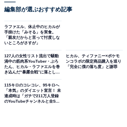
編集部が選ぶおすすめ記事
ラファエル、休止中のヒカルが
手掛けた「みそる」を実食。
「親友だからと言って忖度しな
いところがさすが」
127人の女性リスト流出で騒動
ヒカル、ティファニー×ポケモ
渦中の筋肉系YouTuber・ぷろ
ンコラボの限定商品購入を巡り
たん、ヒカル・ラファエルを巻
「完全に僕の落ち度」と謝罪
き込んだ“暴露合戦”に落としど
ころは見つかるのか
115キロのコレコレ、95キロへ
「本気」のダイエット宣言！ 未
達成時は「ガチで211万人登録
のYouTubeチャンネルと全SNS
消します」