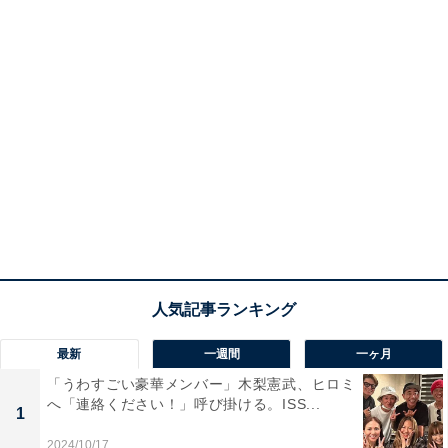
最新
一週間
一ヶ月
「うわすごい豪華メンバー」木梨憲武、ヒロミ
へ「連絡ください！」呼び掛ける。ISS...
1
2024/10/17