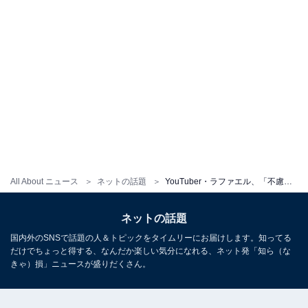
All About ニュース
ネットの話題
YouTuber・ラファエル、「不慮の事故」で入院。親友ヒカル、「ラファさんが完全に酔い潰れて面白すぎる笑」とSNS投稿も
ネットの話題
国内外のSNSで話題の人＆トピックをタイムリーにお届けします。知ってる
だけでちょっと得する、なんだか楽しい気分になれる、ネット発「知ら（な
きゃ）損」ニュースが盛りだくさん。