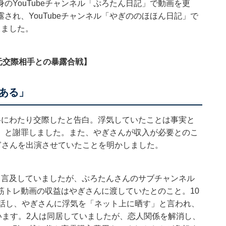
自身のYouTubeチャンネル「ぷろたん日記」で動画を更
され、YouTubeチャンネル「やぎののほほん日記」で
しました。
で元交際相手との暴露合戦】
ある」
半にわたり交際したと告白。浮気していたことは事実と
」と謝罪しました。また、やぎさんが収入が必要とのこ
ぎさんを出演させていたことを明かしました。
と言及していましたが、ぷろたんさんのサブチャンネル
筋トレ動画の収益はやぎさんに渡していたとのこと。10
も話し、やぎさんに浮気を「ネット上に晒す」と言われ、
います。2人は同居していましたが、恋人関係を解消し、