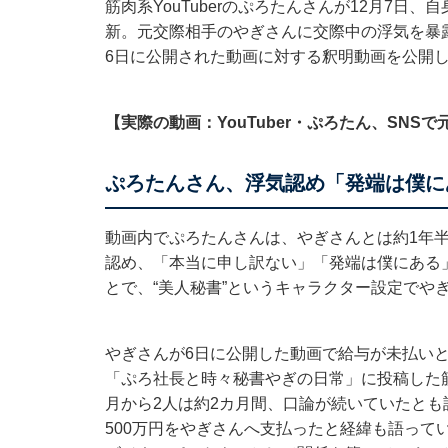
筋肉系YouTuberのぷろたんさんが12月7日、
新。元交際相手のやぎさんに交際中の浮気を暴露
6日に公開された動画に対する釈明動画を公開
【実際の動画：YouTuber・ぷろたん、SNS
ぷろたんさん、浮気認め「発端は僕に
動画内でぷろたんさんは、やぎさんとは約1年
認め、「本当に申し訳ない」「発端は僕にある
とで、“美人秘書”というキャラクター設定でや
やぎさんが6日に公開した動画で給与が未払い
「ぷろ社長と時々秘書やぎの日常」に投稿した
月から2人は約2カ月間、口論が続いていたと
500万円をやぎさんへ支払ったと経緯も語って