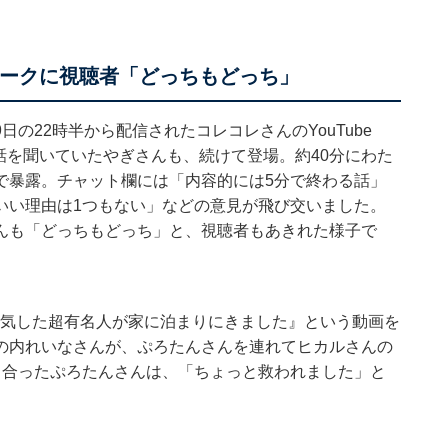
トークに視聴者「どっちもどっち」
の22時半から配信されたコレコレさんのYouTube
会話を聞いていたやぎさんも、続けて登場。約40分にわた
で暴露。チャット欄には「内容的には5分で終わる話」
いい理由は1つもない」などの意見が飛び交いました。
んも「どっちもどっち」と、視聴者もあきれた様子で
が『浮気した超有名人が家に泊まりにきました』という動画を
の内れいなさんが、ぷろたんさんを連れてヒカルさんの
り合ったぷろたんさんは、「ちょっと救われました」と