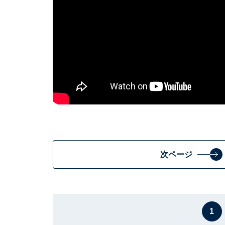
次ページ
1