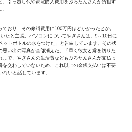
と、引っ越し代や家電購入費用をぷろたんさんが負担す
…。
ており、その修繕費用に100万円ほどかかったとか。
いたと主張。パソコンについてやぎさんは、9～10日に
で、「ペットボトルの水をつけた」と告白しています。その状
の思い出の写真が全部消えた」「早く彼女と縁を切りた
れまで、やぎさんの生活費などもぷろたんさんが支払っ
書を交わしていないため、これ以上の金銭支払いは不要
いないと話しています。