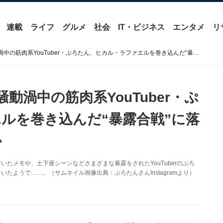
連載
ライフ
グルメ
社会
IT・ビジネス
エンタメ
リ
127人の女性リスト流出で騒動渦中の筋肉系YouTuber・ぷろたん、ヒカル・ラファエルを巻き込んだ“暴露合戦”に落としどころは見つかるのか
動渦中の筋肉系YouTuber・ぷ
ルを巻き込んだ“暴露合戦”に落
か
いたメモや、土下座シーンなどさまざまな暴露をされたYouTuberのぷろ
いたようで……。（サムネイル画像出典：ぷろたんさんInstagramより）