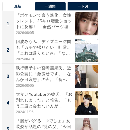
最新
一週間
一ヶ月
「ポケモンで言う進化」女性
「さす
タレント、25キロ増量ショッ
は」高
1
1
トに反響！ 「全然パーツ埋...
災地を
「カ...
2026/08/05
2026/08/0
阿波みなみ、ディズニー訪問
「女の
も「ガチで帰りたい」吐露。
介、バ
2
2
「これは帰りたいw」「なん
らのプレ
ち...
愛...
2025/06/19
2026/08/0
執行猶予中の宮崎麗果氏、近
「好感
影公開に「激痩せです」「な
や、“マ
3
3
んか可哀想」の声。「食べら
画変更
れ...
財...
2026/08/05
2026/07/3
大食いYoutuberの彼氏、『お
「脚が
別れしました』と報告。「も
横川尚
4
4
う二度と会わない方が...
ムキな姿
刃...
2024/11/06
2026/08/0
「脳がバグる jkでしょ」女
「2人と
装姿が話題の2児の父、“今日
團十郎
5
5