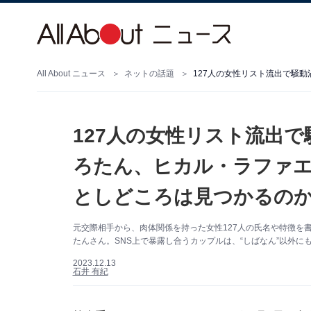
All About ニュース
ネットの話題
127人の女性リスト流出で騒
ろたん、ヒカル・ラファエ
としどころは見つかるの
元交際相手から、肉体関係を持った女性127人の氏名や特徴を書
たんさん。SNS上で暴露し合うカップルは、“しばなん”以外にも
2023.12.13
石井 有紀