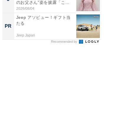
のお父さん”姿を披露「こ...
「後ろ
「...
2026/08/04
2026/08/0
Jeep アソビュー！ギフト当
管理職に
たる
最低限や
PR
PR
と、NG
Jeep Japan
ビズヒン
Recommended by